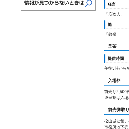
狂言
「瓜盗人」
能
「敦盛」
呈茶
提供時間
午後3時から
入場料
前売り2,500
※呈茶は入場
前売券取
松山城址館、
市役所地下売