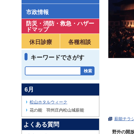
市政情報
防災・消防・救急
・
ハザー
ドマップ
休日診療
各種相談
キーワードでさがす
6月
松山ホタルウィーク
花の能 羽州庄内松山城薪能
薪能チラシ（
よくある質問
野外の開