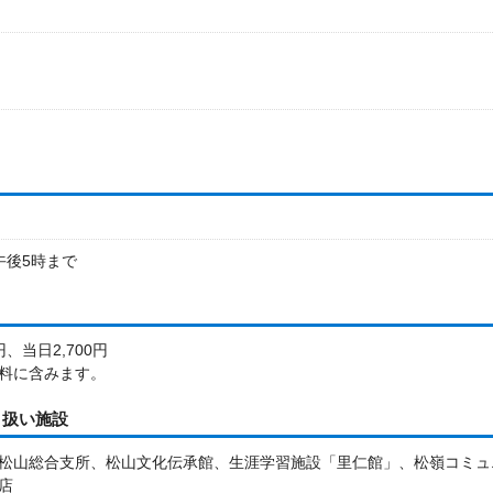
午後5時まで
円、当日2,700円
料に含みます。
り扱い施設
松山総合支所、松山文化伝承館、生涯学習施設「里仁館」、松嶺コミュ
店