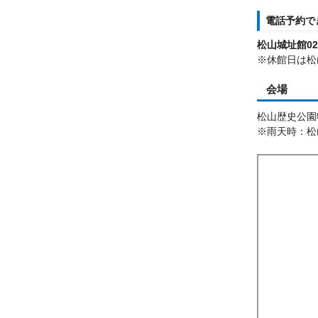
電話予約で
松山城址館0234
※休館日は松山
会場
松山歴史公園
※雨天時：松