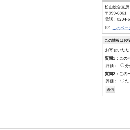
松山総合支所
〒999-686
電話：0234-6
このペー
この情報はお
お寄せいただ
質問1：この
評価：
分
質問2：この
評価：
た