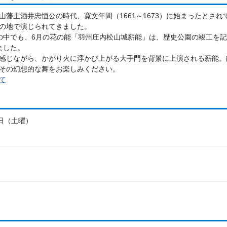
山藩主酒井忠恒公の時代、寛文年間（1661～1673）に始まったとさ
の地で演じられてきました。
の中でも、6月の花の能「羽州庄内松山城薪能」は、歴史公園の竣工を記
ました。
感じながら、かがり火に浮かび上がる大手門を背景に上演される薪能。
その幻想的な舞をお楽しみください。
て
6日（土曜）