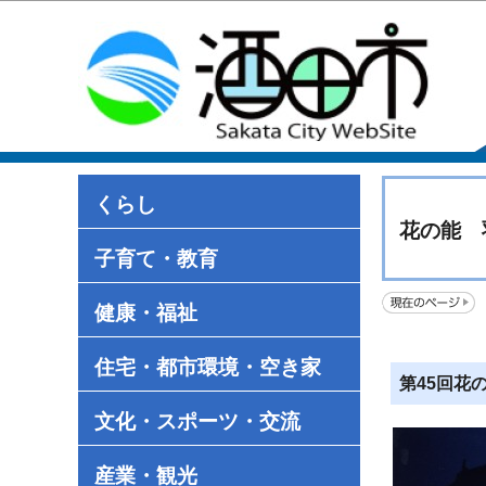
くらし
花の能 
子育て・教育
健康・福祉
住宅・都市環境・空き家
第45回花
文化・スポーツ・交流
産業・観光