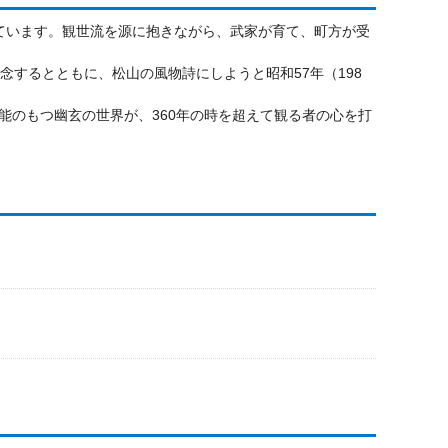
れています。観世流を源に抱きながら、武家が育て、町方が受
念するとともに、松山の風物詩にしようと昭和57年（198
能のもつ幽玄の世界が、360年の時を超えて観る者の心を打