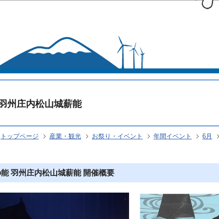
このページの本文へ移動
羽州庄内松山城薪能
トップページ
産業・観光
お祭り・イベント
年間イベント
6月
の能 羽州庄内松山城薪能 開催概要