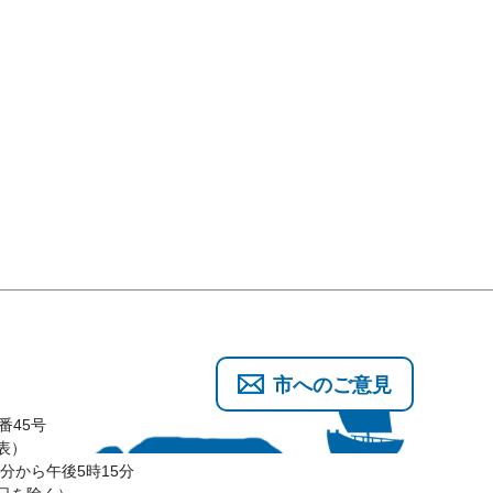
市へのご意見
番45号
代表）
分から午後5時15分