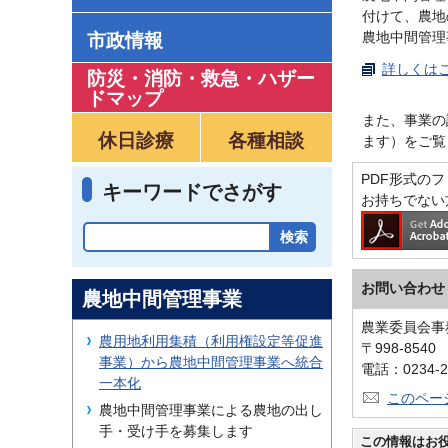
付けて、農地
農地中間管理
市政情報
詳しくはこ
防災・消防・救急
・
ハザー
ドマップ
また、事業の
休日診療
各種相談
ます）をご覧
PDF形式のファ
キーワードでさがす
お持ちでない
お問い合わせ
農地中間管理事業
農業委員会事
農用地利用集積（利用権設定等促進
〒998-854
事業）から農地中間管理事業へ統合
電話：0234-2
一本化
このペー
農地中間管理事業による農地の出し
手・受け手を募集します
この情報はお