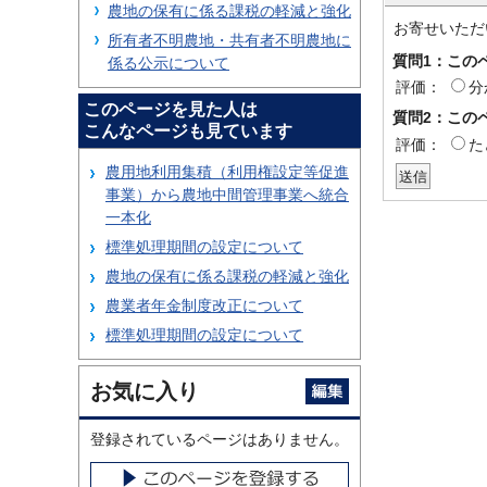
農地の保有に係る課税の軽減と強化
お寄せいただ
所有者不明農地・共有者不明農地に
質問1：この
係る公示について
評価：
分
このページを見た人は
質問2：この
こんなページも見ています
評価：
た
農用地利用集積（利用権設定等促進
事業）から農地中間管理事業へ統合
一本化
標準処理期間の設定について
農地の保有に係る課税の軽減と強化
農業者年金制度改正について
標準処理期間の設定について
お気に入り
登録されているページはありません。