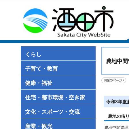
くらし
農地中間
子育て・教育
健康・福祉
住宅・都市環境・空き家
令和8年度
文化・スポーツ・交流
農地の借
産業・観光
農地中間管理