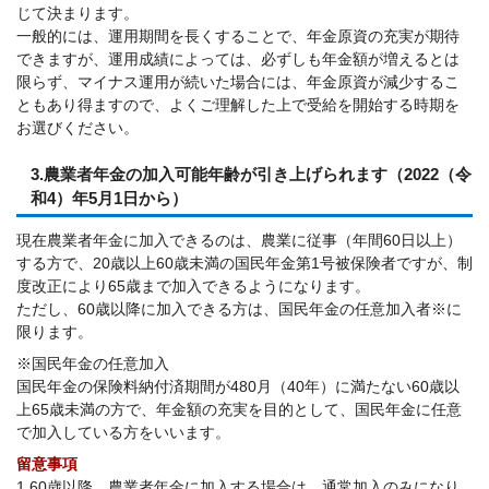
じて決まります。
一般的には、運用期間を長くすることで、年金原資の充実が期待
できますが、運用成績によっては、必ずしも年金額が増えるとは
限らず、マイナス運用が続いた場合には、年金原資が減少するこ
ともあり得ますので、よくご理解した上で受給を開始する時期を
お選びください。
3.農業者年金の加入可能年齢が引き上げられます（2022（令
和4）年5月1日から）
現在農業者年金に加入できるのは、農業に従事（年間60日以上）
する方で、20歳以上60歳未満の国民年金第1号被保険者ですが、制
度改正により65歳まで加入できるようになります。
ただし、60歳以降に加入できる方は、国民年金の任意加入者※に
限ります。
※国民年金の任意加入
国民年金の保険料納付済期間が480月（40年）に満たない60歳以
上65歳未満の方で、年金額の充実を目的として、国民年金に任意
で加入している方をいいます。
留意事項
1.60歳以降、農業者年金に加入する場合は、通常加入のみになり