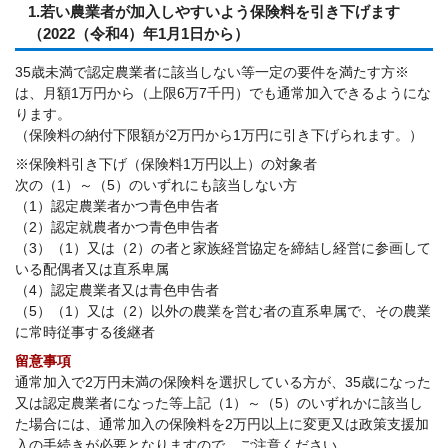
1.若い農業者が加入しやすいよう保険料を引き下げます
（2022（令和4）年1月1日から）
35歳未満で認定農業者に該当しない等一定の要件を満たす方※
は、月額1万円から（上限6万7千円）でも通常加入できるようにな
ります。
（保険料の納付下限額が2万円から1万円に引き下げられます。）
※保険料引き下げ（保険料1万円以上）の対象者
次の（1）～（5）のいずれにも該当しない方
（1）認定農業者かつ青色申告者
（2）認定就農者かつ青色申告者
（3）（1）又は（2）の者と家族経営協定を締結し経営に参画して
いる配偶者又は直系卑属
（4）認定農業者又は青色申告者
（5）（1）又は（2）以外の農業を営む者の直系卑属で、その農業
に常時従事する後継者
留意事項
通常加入で2万円未満の保険料を選択している方が、35歳になった
又は認定農業者になった等上記（1）～（5）のいずれかに該当し
た場合には、通常加入の保険料を2万円以上に変更又は政策支援加
入の手続きが必要となりますので、ご注意ください。