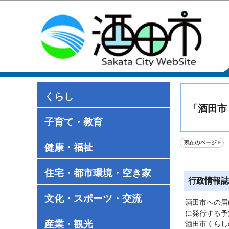
くらし
「酒田市
子育て・教育
健康・福祉
住宅・都市環境・空き家
行政情報誌
文化・スポーツ・交流
酒田市への届
に発行する予
産業・観光
酒田市くらし