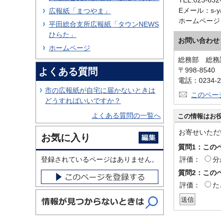
TEL:023-632
Eメール：s-yam
広報紙「まつやま」
ホームページ
平田総合支所広報紙「タウンNEWS
ひらた」
お問い合わせ
ホームページ
総務部 総務
よくある質問
〒998-854
電話：0234-2
市の広報紙が自宅に届かないときは
このペー
どうすればいいですか？
よくある質問の一覧へ
この情報はお
お寄せいただ
お気に入り
質問1：この
評価：
分
登録されているページはありません。
質問2：この
評価：
た