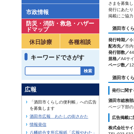
さまを募集し
発行にあたり
市政情報
掲載にご協力
防災・消防・救急
・
ハザー
酒田市く
ドマップ
発行時期／
令
休日診療
各種相談
配布先／
市内
発行部数／
4
キーワードでさがす
規格／
A4サ
ページ数／
1
酒田市く
広報
発行に関す
酒田市総務部
「酒田市くらしの便利帳」への広告
ページ下部の
を募集します
酒田市広報 わたしの街さかた
広告掲載に
情報発信
株式会社サイ
八幡総合支所広報紙「広報やわた」