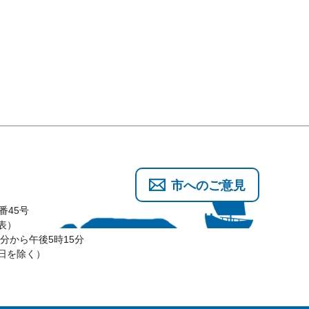
市へのご意見
番45号
代表）
分から午後5時15分
3日を除く）