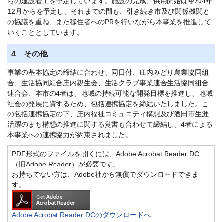
らの建設着工を予定しています。施設の完成、供用開始は令和4年
12月からを予定し、それまでの間も、引き続き市及び関係機関と
の協議を重ね、また移住者へのPRを行いながら本事業を推進して
いくこととしています。
4 その他
事業の基本協定の締結に合わせ、同日付、庄内みどり農業協同組
合、生活協同組合庄内親生会、生活クラブ事業連合生活協同組合
連合会、本市の4者は、地域の持続可能な開発目標を推進し、地域
社会の発展に資するため、包括連携協定を締結いたしました。こ
の包括連携協定の下、庄内福祉コミュニティ構想及び酒田市生涯
活躍のまち構想の推進に関する覚書も合わせて締結し、4者による
本事業への連携協力が約束されました。
PDF形式のファイルを開くには、Adobe Acrobat Reader DC
（旧Adobe Reader）が必要です。
お持ちでない方は、Adobe社から無償でダウンロードできま
す。
Adobe Acrobat Reader DCのダウンロードへ