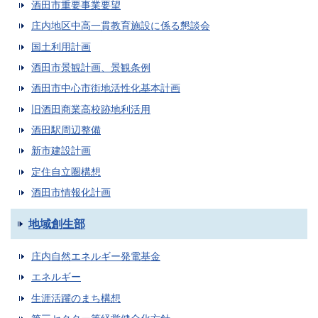
酒田市重要事業要望
庄内地区中高一貫教育施設に係る懇談会
国土利用計画
酒田市景観計画、景観条例
酒田市中心市街地活性化基本計画
旧酒田商業高校跡地利活用
酒田駅周辺整備
新市建設計画
定住自立圏構想
酒田市情報化計画
地域創生部
庄内自然エネルギー発電基金
エネルギー
生涯活躍のまち構想