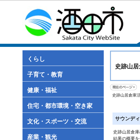
くらし
史跡山居
子育て・教育
健康・福祉
史跡山居倉庫
住宅・都市環境・空き家
サウンディ
文化・スポーツ・交流
史跡山居倉庫
産業・観光
結果の概要を