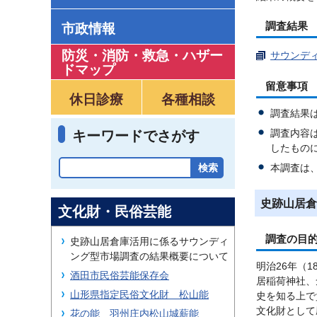
調査結果
市政情報
防災・消防・救急
・
ハザー
サウンディ
ドマップ
留意事項
休日診療
各種相談
調査結果
調査内容
キーワードでさがす
したもの
本調査は
史跡山居倉
文化財・民俗芸能
調査の目
史跡山居倉庫活用に係るサウンディ
ング型市場調査の結果概要について
明治26年（
酒田市民俗芸能保存会
居稲荷神社、
山形県指定民俗文化財 松山能
史を知る上で
文化財として
花の能 羽州庄内松山城薪能