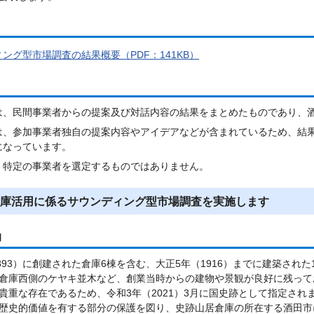
ング型市場調査の結果概要（PDF：141KB）
は、民間事業者からの提案及び対話内容の結果をまとめたものであり、
は、参加事業者独自の提案内容やアイデアなどが含まれているため、結
になっています。
、特定の事業者を選定するものではありません。
庫活用に係るサウンディング型市場調査を実施します
的
1893）に創建された倉庫6棟を含む、大正5年（1916）までに建築さ
倉庫西側のケヤキ並木など、創業当時からの建物や景観が良好に残って
貴重な存在であるため、令和3年（2021）3月に国史跡として指定され
歴史的価値を有する部分の保護を図り、史跡山居倉庫の所在する酒田市