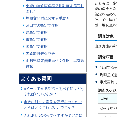
とともに、多
史跡山居倉庫保存活用計画を策定し
跡の保全と次
ました
策定を進めて
埋蔵文化財に関する手続き
そこで、民間
型市場調査を
酒田市の指定文化財
県指定文化財
調査対象
市指定文化財
山居倉庫の利
国指定文化財
黒森歌舞伎保存会
調査項目
山形県指定無形民俗文化財 黒森歌
舞伎
想定する
現時点で
よくある質問
事業実施
eメールで意見や提言を出すにはどう
調査スケジ
すればいいですか？
日程
市政に対して意見や要望を出したい
ときはどうすればいいですか？
令和7年7
ふれあいBOXって何ですか？どこに