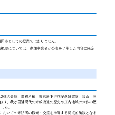
酒田市としての提案ではありません。
果概要については、参加事業者が公表を了承した内容に限定
れた12棟の倉庫、事務所棟、東宮殿下行啓記念研究室、板倉、三
おり、我が国近現代の米穀流通の歴史や庄内地域の米作の歴
ました。
においての来訪者の観光・交流を推進する拠点的施設となる