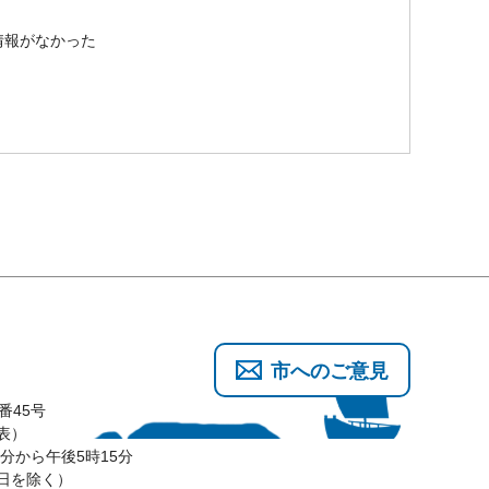
情報がなかった
市へのご意見
番45号
代表）
分から午後5時15分
3日を除く）