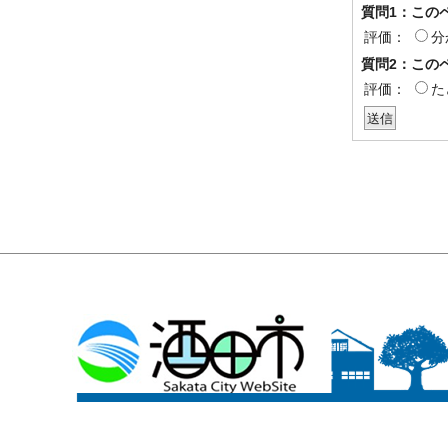
質問1：この
評価：
分
質問2：この
評価：
た