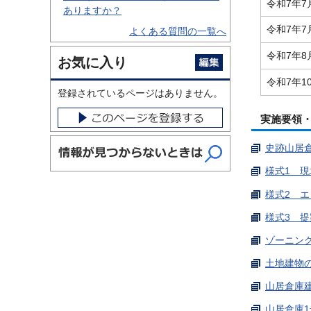
令和7年7
ありますか？
令和7年7
よくある質問の一覧へ
令和7年8
お気に入り
令和7年1
登録されているページはありません。
実施要領
史跡山居倉
様式1 現
様式2 エ
様式3 提
ゾーニング図
土地建物の
山居倉庫建
山居倉庫1