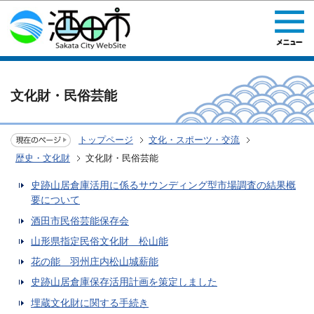
このページの本文へ移動
文化財・民俗芸能
トップページ
文化・スポーツ・交流
歴史・文化財
文化財・民俗芸能
史跡山居倉庫活用に係るサウンディング型市場調査の結果概
要について
酒田市民俗芸能保存会
山形県指定民俗文化財 松山能
花の能 羽州庄内松山城薪能
史跡山居倉庫保存活用計画を策定しました
埋蔵文化財に関する手続き