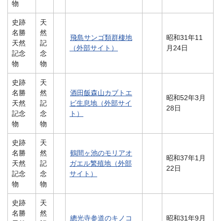
物
史跡
天
名勝
然
飛島サンゴ類群棲地
昭和31年11
天然
記
（外部サイト）
月24日
記念
念
物
物
史跡
天
名勝
然
酒田飯森山カブトエ
昭和52年3月
天然
記
ビ生息地（外部サイ
28日
記念
念
ト）
物
物
史跡
天
名勝
然
鶴間ヶ池のモリアオ
昭和37年1月
天然
記
ガエル繁殖地（外部
22日
記念
念
サイト）
物
物
史跡
天
名勝
然
總光寺参道のキノコ
昭和31年9月