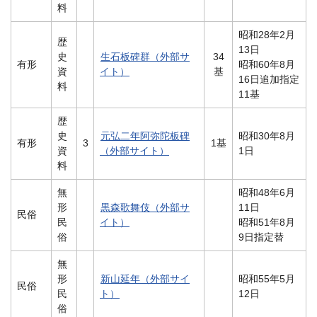
料
昭和28年2月
歴
13日
史
生石板碑群（外部サ
34
有形
昭和60年8月
資
イト）
基
16日追加指定
料
11基
歴
史
元弘二年阿弥陀板碑
昭和30年8月
有形
3
1基
資
（外部サイト）
1日
料
無
昭和48年6月
形
黒森歌舞伎（外部サ
11日
民俗
民
イト）
昭和51年8月
俗
9日指定替
無
形
新山延年（外部サイ
昭和55年5月
民俗
民
ト）
12日
俗