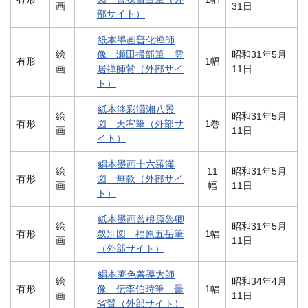
画
31日
部サイト）
紙本墨画普化禅師
絵
像 瀬田掃部筆 雲
昭和31年5月
有形
1幅
画
居禅師賛（外部サイ
11日
ト）
紙本淡彩瀟湘八景
絵
昭和31年5月
有形
図 天宥筆（外部サ
1巻
画
11日
イト）
絹本墨画十六羅漢
絵
11
昭和31年5月
有形
図 無款（外部サイ
画
幅
11日
ト）
紙本墨画曾根原魯卿
絵
昭和31年5月
有形
叙別図 福原五岳筆
1幅
画
11日
（外部サイト）
絹本著色善導大師
絵
昭和34年4月
有形
像 伝李伯時筆 曇
1幅
画
11日
省賛（外部サイト）