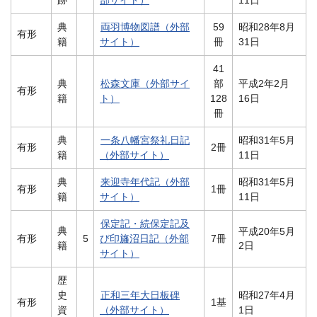
典
両羽博物図譜（外部
59
昭和28年8月
有形
籍
サイト）
冊
31日
41
典
松森文庫（外部サイ
部
平成2年2月
有形
籍
ト）
128
16日
冊
典
一条八幡宮祭礼日記
昭和31年5月
有形
2冊
籍
（外部サイト）
11日
典
来迎寺年代記（外部
昭和31年5月
有形
1冊
籍
サイト）
11日
保定記・続保定記及
典
平成20年5月
有形
5
び印旛沼日記（外部
7冊
籍
2日
サイト）
歴
史
正和三年大日板碑
昭和27年4月
有形
1基
資
（外部サイト）
1日