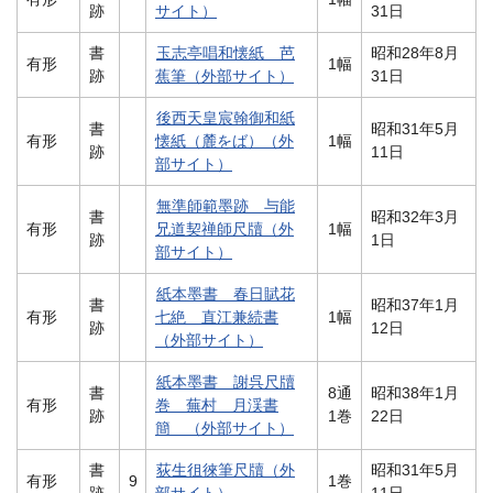
跡
サイト）
31日
書
玉志亭唱和懐紙 芭
昭和28年8月
有形
1幅
跡
蕉筆（外部サイト）
31日
後西天皇宸翰御和紙
書
昭和31年5月
有形
懐紙（麓をば）（外
1幅
跡
11日
部サイト）
無準師範墨跡 与能
書
昭和32年3月
有形
兄道契禅師尺牘（外
1幅
跡
1日
部サイト）
紙本墨書 春日賦花
書
昭和37年1月
有形
七絶 直江兼続書
1幅
跡
12日
（外部サイト）
紙本墨書 謝呉尺牘
書
8通
昭和38年1月
有形
巻 蕪村 月渓書
跡
1巻
22日
簡 （外部サイト）
書
荻生徂徠筆尺牘（外
昭和31年5月
有形
9
1巻
跡
部サイト）
11日