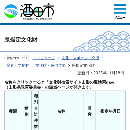
このページの本文へ移動
県指定文化財
トップページ
文化・スポーツ・交流
歴史・文化財
文化財・民俗芸能
県指定文化財
更新日：2025年11月18日
名称をクリックすると「文化財検索サイト山形の宝検索navi」
（山形県教育委員会）の該当ページが開きます。
種
別
種
合
員
種類
名称
指定年月日
別
計
数
件
数