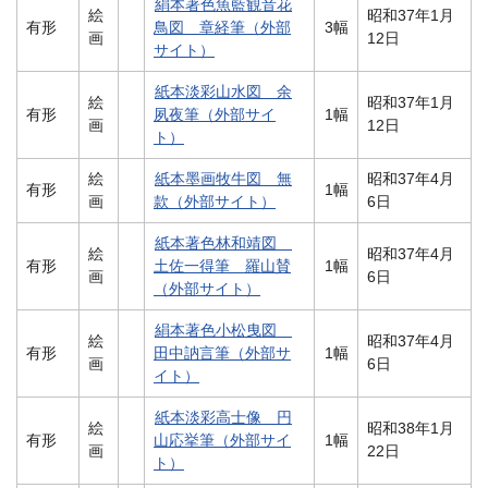
絹本著色魚藍観音花
絵
昭和37年1月
有形
鳥図 章経筆（外部
3幅
画
12日
サイト）
紙本淡彩山水図 余
絵
昭和37年1月
有形
夙夜筆（外部サイ
1幅
画
12日
ト）
絵
紙本墨画牧牛図 無
昭和37年4月
有形
1幅
画
款（外部サイト）
6日
紙本著色林和靖図
絵
昭和37年4月
有形
土佐一得筆 羅山賛
1幅
画
6日
（外部サイト）
絹本著色小松曳図
絵
昭和37年4月
有形
田中訥言筆（外部サ
1幅
画
6日
イト）
紙本淡彩高士像 円
絵
昭和38年1月
有形
山応挙筆（外部サイ
1幅
画
22日
ト）