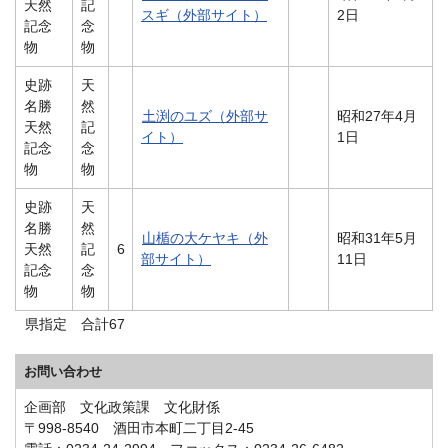
天然
記
スギ（外部サイト）
2日
記念
念
物
物
史跡
天
名勝
然
土渕のユズ（外部サ
昭和27年4月
天然
記
イト）
1日
記念
念
物
物
史跡
天
名勝
然
山楯の大ケヤキ（外
昭和31年5月
天然
記
6
部サイト）
11日
記念
念
物
物
県指定 合計67
お問い合わせ
企画部 文化政策課 文化財係
〒998-8540 酒田市本町二丁目2-45