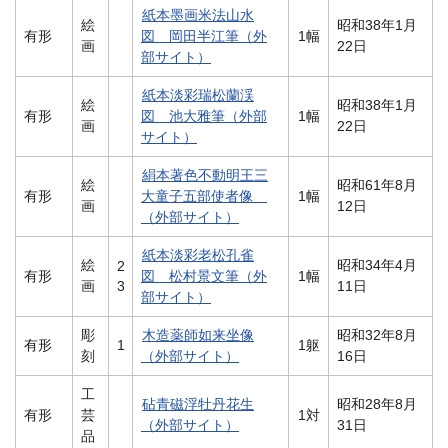
紙本墨画米法山水
絵
昭和38年1月
有形
図 岡田半江筆（外
1幅
画
22日
部サイト）
紙本淡彩瑞松蘭渓
絵
昭和38年1月
有形
図 池大雅筆（外部
1幅
画
22日
サイト）
絹本著色不動明王三
絵
昭和61年8月
有形
大童子五部使者像
1幅
画
12日
（外部サイト）
紙本淡彩老松孔雀
絵
昭和34年4月
2
有形
図 松村景文筆（外
1幅
画
3
11日
部サイト）
彫
木造薬師如来坐像
昭和32年8月
有形
1
1躯
刻
（外部サイト）
16日
工
砧青磁浮牡丹花生
昭和28年8月
有形
芸
1対
（外部サイト）
31日
品