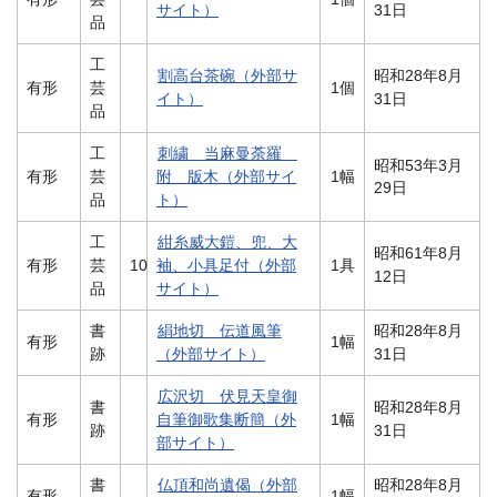
サイト）
31日
品
工
割高台茶碗（外部サ
昭和28年8月
有形
芸
1個
イト）
31日
品
工
刺繍 当麻曼荼羅
昭和53年3月
有形
芸
附 版木（外部サイ
1幅
29日
品
ト）
工
紺糸威大鎧、兜、大
昭和61年8月
有形
芸
10
袖、小具足付（外部
1具
12日
品
サイト）
書
絹地切 伝道風筆
昭和28年8月
有形
1幅
跡
（外部サイト）
31日
広沢切 伏見天皇御
書
昭和28年8月
有形
自筆御歌集断簡（外
1幅
跡
31日
部サイト）
書
仏頂和尚遺偈（外部
昭和28年8月
有形
1幅