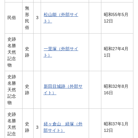
無
形
松山能（外部サイ
昭和55年5月
民俗
3
民
ト）
12日
俗
史跡
名勝
史
一里塚（外部サイ
昭和27年4月
天然
跡
ト）
1日
記念
物
史跡
名勝
史
新田目城跡（外部サ
昭和32年8月
天然
跡
イト）
16日
記念
物
史跡
名勝
史
経ヶ倉山 経塚（外
昭和37年1月
天然
3
跡
部サイト）
12日
記念