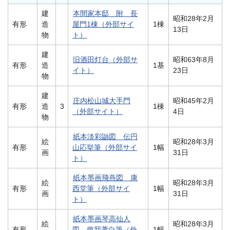
建
本間家本邸 附 長
昭和28年2月
有形
造
屋門1棟（外部サイ
1棟
13日
物
ト）
建
旧酒田灯台（外部サ
昭和63年8月
有形
造
1基
イト）
23日
物
建
庄内松山城大手門
昭和45年2月
有形
造
3
1棟
（外部サイト）
4日
物
紙本淡彩鼬図 伝円
絵
昭和28年3月
有形
山応挙筆（外部サイ
1幅
画
31日
ト）
紙本墨画飛燕図 康
絵
昭和28年3月
有形
西堂筆（外部サイ
1幅
画
31日
ト）
紙本墨画琴高仙人
絵
昭和28年3月
有形
図 曾我蕭白筆（外
1幅