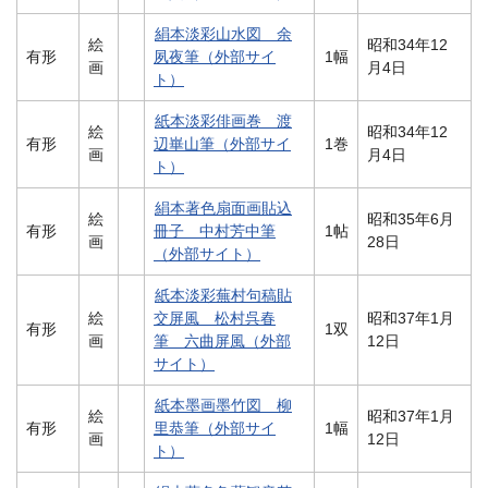
絹本淡彩山水図 余
絵
昭和34年12
有形
夙夜筆（外部サイ
1幅
画
月4日
ト）
紙本淡彩俳画巻 渡
絵
昭和34年12
有形
辺崋山筆（外部サイ
1巻
画
月4日
ト）
絹本著色扇面画貼込
絵
昭和35年6月
有形
冊子 中村芳中筆
1帖
画
28日
（外部サイト）
紙本淡彩蕪村句稿貼
絵
交屏風 松村呉春
昭和37年1月
有形
1双
画
筆 六曲屏風（外部
12日
サイト）
紙本墨画墨竹図 柳
絵
昭和37年1月
有形
里恭筆（外部サイ
1幅
画
12日
ト）