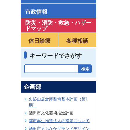
市政情報
防災・消防・救急
・
ハザー
ドマップ
休日診療
各種相談
キーワードでさがす
企画部
史跡山居倉庫整備基本計画（第1
期）
酒田市文化芸術推進計画
都市再生推進法人の指定について
酒田市まちなかグランドデザイン