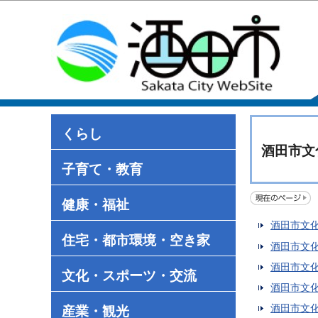
くらし
酒田市文
子育て・教育
健康・福祉
酒田市文
住宅・都市環境・空き家
酒田市文
酒田市文
文化・スポーツ・交流
酒田市文化
酒田市文
産業・観光