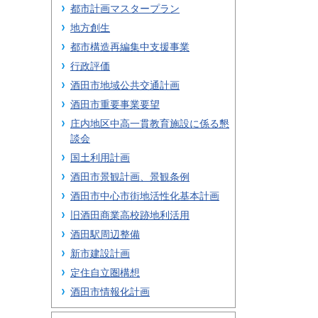
都市計画マスタープラン
地方創生
都市構造再編集中支援事業
行政評価
酒田市地域公共交通計画
酒田市重要事業要望
庄内地区中高一貫教育施設に係る懇
談会
国土利用計画
酒田市景観計画、景観条例
酒田市中心市街地活性化基本計画
旧酒田商業高校跡地利活用
酒田駅周辺整備
新市建設計画
定住自立圏構想
酒田市情報化計画