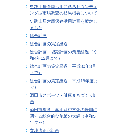
史跡山居倉庫活用に係るサウンディ
ング型市場調査の結果概要について
史跡山居倉庫保存活用計画を策定し
ました
総合計画
総合計画の策定経過
総合計画 後期計画の策定経過（令
和4年12月まで）
総合計画の策定経過（平成30年3月
まで）
総合計画の策定経過（平成19年度ま
で）
酒田市スポーツ・健康まちづくり計
画
酒田市教育、学術及び文化の振興に
関する総合的な施策の大綱（令和5
年度～）
立地適正化計画