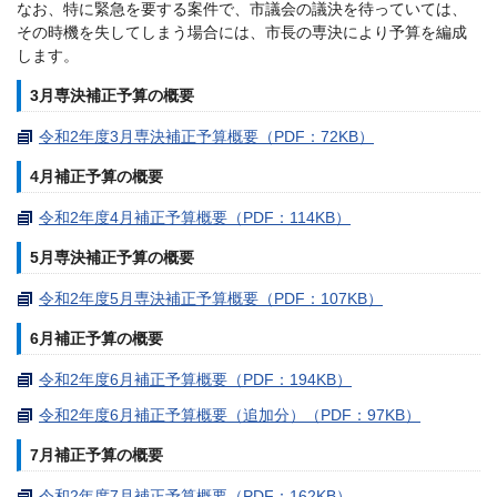
なお、特に緊急を要する案件で、市議会の議決を待っていては、
その時機を失してしまう場合には、市長の専決により予算を編成
します。
3月専決補正予算の概要
令和2年度3月専決補正予算概要（PDF：72KB）
4月補正予算の概要
令和2年度4月補正予算概要（PDF：114KB）
5月専決補正予算の概要
令和2年度5月専決補正予算概要（PDF：107KB）
6月補正予算の概要
令和2年度6月補正予算概要（PDF：194KB）
令和2年度6月補正予算概要（追加分）（PDF：97KB）
7月補正予算の概要
令和2年度7月補正予算概要（PDF：162KB）