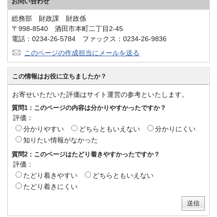
お問い合わせ
総務部 財政課 財政係
〒998-8540 酒田市本町二丁目2-45
電話：0234-26-5784 ファックス：0234-26-9836
このページの作成担当にメールを送る
この情報はお役に立ちましたか？
お寄せいただいた評価はサイト運営の参考といたします。
質問1：このページの内容は分かりやすかったですか？
評価：
分かりやすい
どちらともいえない
分かりにくい
知りたい情報がなかった
質問2：このページはたどり着きやすかったですか？
評価：
たどり着きやすい
どちらともいえない
たどり着きにくい