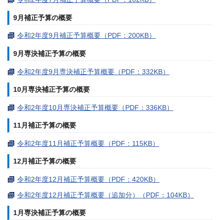
9月補正予算の概要
令和2年度9月補正予算概要（PDF：200KB）
9月専決補正予算の概要
令和2年度9月専決補正予算概要（PDF：332KB）
10月専決補正予算の概要
令和2年度10月専決補正予算概要（PDF：336KB）
11月補正予算の概要
令和2年度11月補正予算概要（PDF：115KB）
12月補正予算の概要
令和2年度12月補正予算概要（PDF：420KB）
令和2年度12月補正予算概要（追加分）（PDF：104KB）
1月専決補正予算の概要