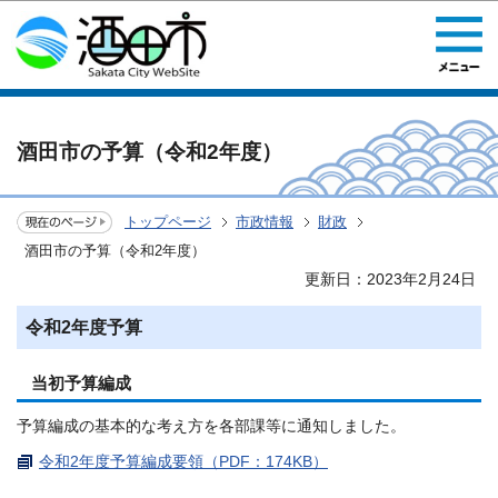
このページの本文へ移動
酒田市の予算（令和2年度）
トップページ
市政情報
財政
酒田市の予算（令和2年度）
更新日：2023年2月24日
令和2年度予算
当初予算編成
予算編成の基本的な考え方を各部課等に通知しました。
令和2年度予算編成要領（PDF：174KB）