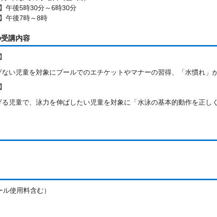
午後5時30分～6時30分
】午後7時～8時
の受講内容
】
泳げない児童を対象にプールでのエチケットやマナーの習得、「水慣れ」
】
泳げる児童で、泳力を伸ばしたい児童を対象に「水泳の基本的動作を正し
プール使用料含む）