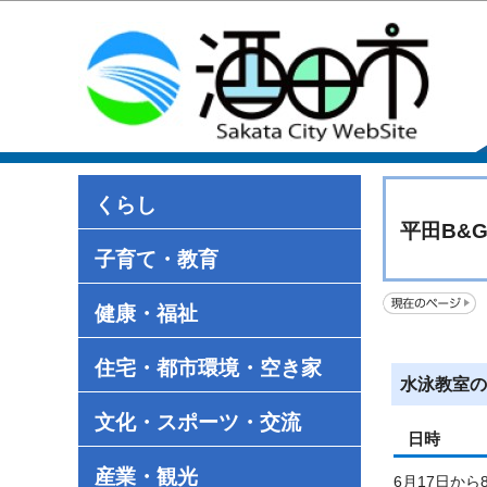
くらし
平田B&
子育て・教育
健康・福祉
住宅・都市環境・空き家
水泳教室の
文化・スポーツ・交流
日時
産業・観光
6月17日か