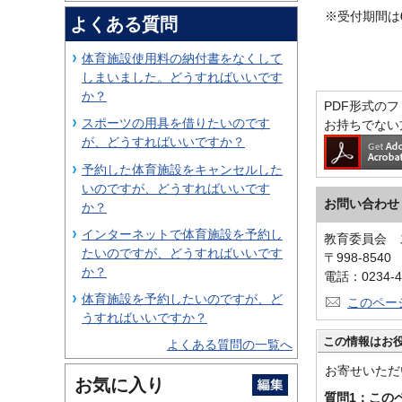
※受付期間は
よくある質問
体育施設使用料の納付書をなくして
しまいました。どうすればいいです
か？
PDF形式のファ
スポーツの用具を借りたいのです
お持ちでない
が、どうすればいいですか？
予約した体育施設をキャンセルした
いのですが、どうすればいいです
お問い合わせ
か？
インターネットで体育施設を予約し
教育委員会 
たいのですが、どうすればいいです
〒998-854
か？
電話：0234-4
体育施設を予約したいのですが、ど
このペー
うすればいいですか？
この情報はお
よくある質問の一覧へ
お寄せいただ
お気に入り
質問1：この