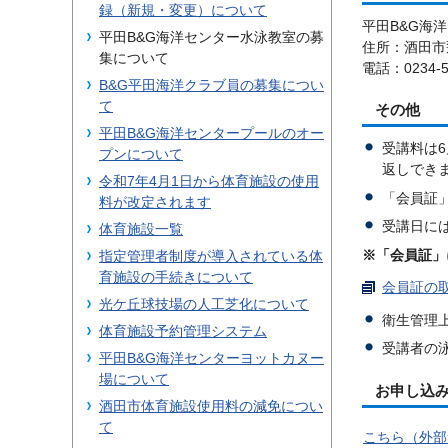
録（新規・変更）について
平田B&G海
平田B&G海洋センター水泳教室の募
住所：酒田市
集について
電話：0234-5
B&G平田海洋クラブ員の募集につい
て
その他
平田B&G海洋センタープールのオー
受講料は
プンについて
返しでき
令和7年4月1日から体育施設の使用
「会員証
料が改定されます
受講日に
体育施設一覧
※「会員証」
指定管理者制度が導入されている体
育施設の手続きについて
会員証の取
光ケ丘球技場の人工芝化について
衛生管理
体育施設予約管理システム
受講者の
平田B&G海洋センターヨットカヌー
場について
お申し込
酒田市体育施設使用料の減免につい
て
こちら（外部