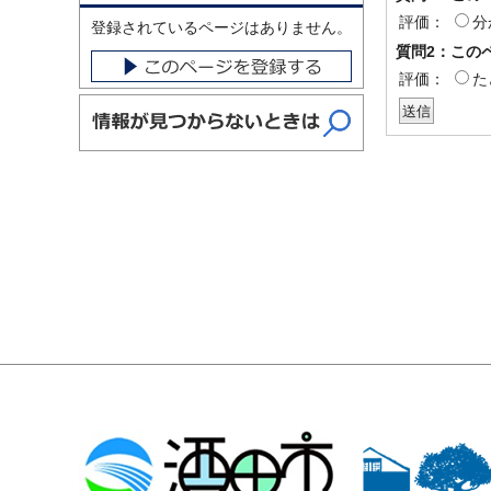
評価：
分
登録されているページはありません。
質問2：この
評価：
た