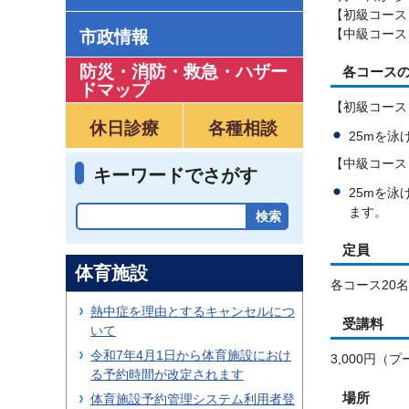
【初級コース】
【中級コース
市政情報
防災・消防・救急
・
ハザー
各コース
ドマップ
【初級コース
休日診療
各種相談
25mを
【中級コース
キーワードでさがす
25mを
ます。
定員
体育施設
各コース20名
熱中症を理由とするキャンセルにつ
受講料
いて
令和7年4月1日から体育施設におけ
3,000円（
る予約時間が改定されます
場所
体育施設予約管理システム利用者登