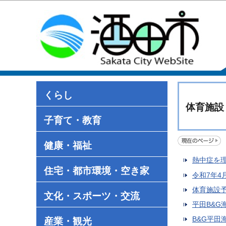
くらし
体育施設
子育て・教育
健康・福祉
熱中症を
住宅・都市環境・空き家
令和7年4
体育施設
文化・スポーツ・交流
平田B&
B&G平田
産業・観光