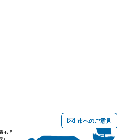
市へのご意見
番45号
代表）