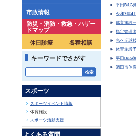
平田B&
市政情報
令和7年4
体育施設
防災・消防・救急
・
ハザー
ドマップ
指定管理
光ケ丘球
休日診療
各種相談
体育施設
キーワードでさがす
平田B&
酒田市体
スポーツ
スポーツイベント情報
体育施設
スポーツ活動支援
よくある質問