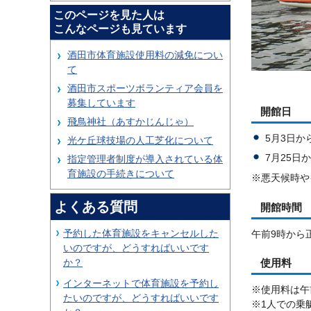
このページを見た人は
こんなページも見ています
酒田市体育施設使用料の減免につい
て
酒田市スポーツボランティア会員を
募集しています
開館日
飛鳥神社（あすかじんじゃ）
5月3日か
光ケ丘球技場の人工芝化について
7月25日
指定管理者制度が導入されている体
育施設の手続きについて
※悪天候時や
よくある質問
開館時間
予約した体育施設をキャンセルした
午前9時から
いのですが、どうすればいいです
か？
使用料
インターネットで体育施設を予約し
※使用料は午
たいのですが、どうすればいいです
※1人での乗