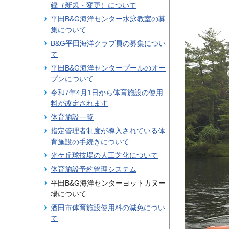
録（新規・変更）について
平田B&G海洋センター水泳教室の募
集について
B&G平田海洋クラブ員の募集につい
て
平田B&G海洋センタープールのオー
プンについて
令和7年4月1日から体育施設の使用
料が改定されます
体育施設一覧
指定管理者制度が導入されている体
育施設の手続きについて
光ケ丘球技場の人工芝化について
体育施設予約管理システム
平田B&G海洋センターヨットカヌー
場について
酒田市体育施設使用料の減免につい
て