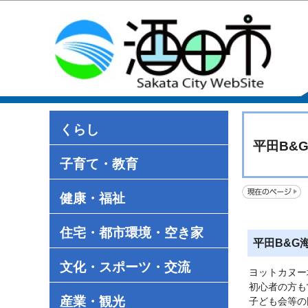
くらし
平田B&
子育て・教育
健康・福祉
住宅・都市環境・空き家
平田B&G
文化・スポーツ・交流
ヨットカヌー
初心者の方も
産業・観光
子ども会等の