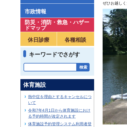
ぜひお越しく
市政情報
防災・消防・救急
・
ハザー
ドマップ
休日診療
各種相談
キーワードでさがす
体育施設
熱中症を理由とするキャンセルにつ
いて
令和7年4月1日から体育施設におけ
る予約時間が改定されます
体育施設予約管理システム利用者登