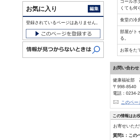
コールボ
お気に入り
くても何
食堂の冷
登録されているページはありません。
部屋がト
る。
お茶をた
お問い合わせ
健康福祉部 
〒998-854
電話：0234-2
このペー
この情報はお
お寄せいただ
質問1：この