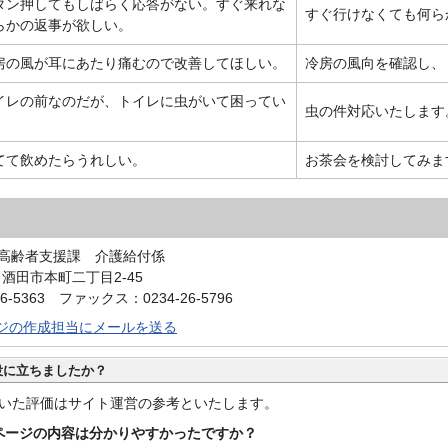
タン押してもしばらく応答がない。すぐ来れな
すぐ行けなくても何ら
らかの返事が欲しい。
房の風が耳にあたり痛むので改善してほしい。
冷房の風向を確認し、
イレの前なのだが、トイレに虫がいて困ってい
虫の件対応いたします
てて飲めたらうれしい。
お茶会を検討してみま
高齢者支援課 介護給付係
0 酒田市本町二丁目2-45
6-5363 ファックス：0234-26-5796
ジの作成担当にメールを送る
役に立ちましたか？
いた評価はサイト運営の参考といたします。
ページの内容は分かりやすかったですか？