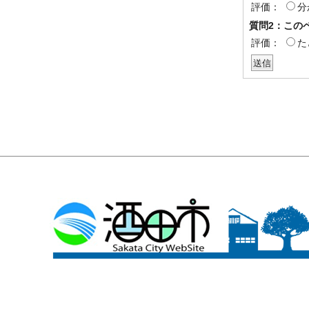
評価：
分
質問2：この
評価：
た