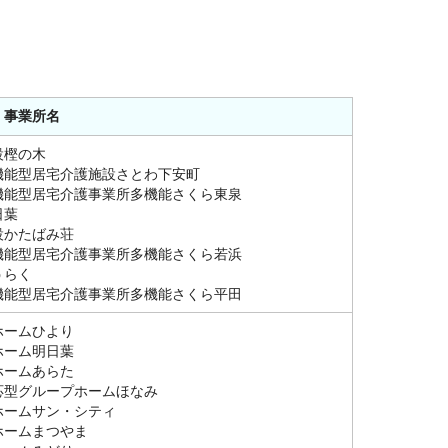
・事業所名
設樫の木
機能型居宅介護施設さとわ下安町
機能型居宅介護事業所多機能さくら東泉
日葉
設かたばみ荘
機能型居宅介護事業所多機能さくら若浜
うらく
機能型居宅介護事業所多機能さくら平田
ホームひより
ホーム明日葉
ホームあらた
応型グループホームほなみ
ホームサン・シティ
ホームまつやま