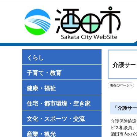
くらし
介護サー
子育て・教育
健康・福祉
住宅・都市環境・空き家
「介護サー
文化・スポーツ・交流
介護保険施設
ビス相談員」
産業・観光
酒田市内の介