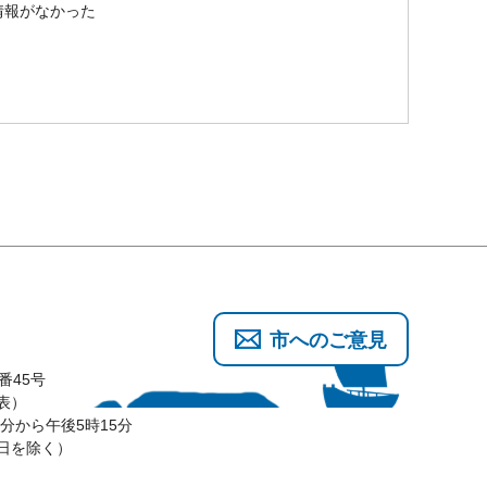
情報がなかった
市へのご意見
番45号
代表）
分から午後5時15分
3日を除く）