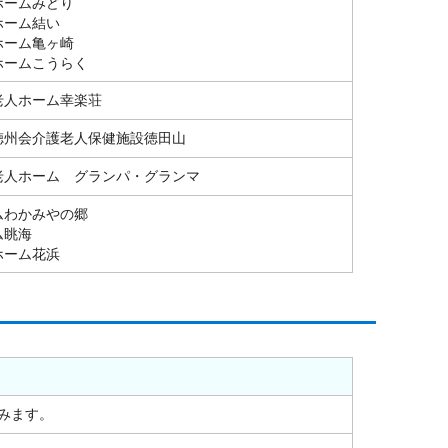
ホームみどり
ホーム結い
ホーム亀ヶ崎
ホームこうらく
老人ホーム幸楽荘
徳州会介護老人保健施設徳田山
老人ホーム グランパ・グランマ
ムわかみやの郷
ム眺海
ホーム花浜
みます。