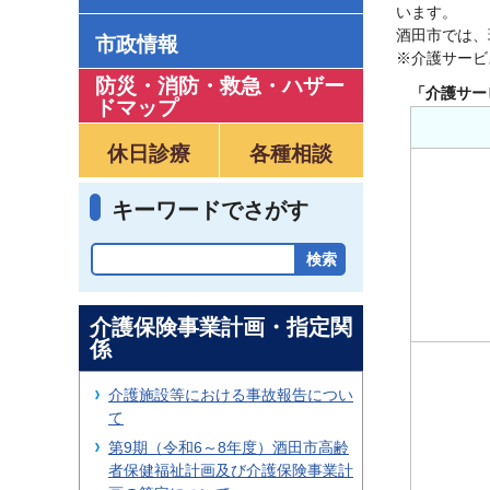
います。
酒田市では、
市政情報
※介護サービ
防災・消防・救急
・
ハザー
「介護サー
ドマップ
休日診療
各種相談
キーワードでさがす
介護保険事業計画・指定関
係
介護施設等における事故報告につい
て
第9期（令和6～8年度）酒田市高齢
者保健福祉計画及び介護保険事業計