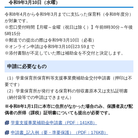
令和9年3月10日（水曜）
令和8年4月から令和9年3月までに支払った保育料（令和8年度分）
が対象です。
※窓口受付時間【月曜～金曜（祝日は除く）】午前8時30分～午後
5時15分
※郵送での提出の際は令和9年3月10日（必着）
※オンライン申請は令和9年3月10日23:59まで
※添付書類が不足していた際は補助金を不交付と決定します。
申請に必要なもの
（1）学童保育所保育料等支援事業費補助金交付申請書（押印は不
要です）
（2）学童保育所が発行する保育料の領収書原本又は支払証明書
（納付袋等での申請はできません）
※令和8年1月1日に本市に住所がなかった場合のみ、保護者及び配
偶者の所得（課税）証明書についても提出が必要です。
学童支援事業補助金申請書（PDF：141KB）
申請書_記入例（要・準要保護）（PDF：176KB）