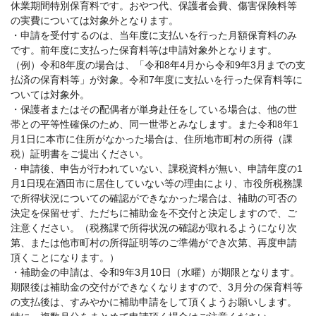
休業期間特別保育料です。おやつ代、保護者会費、傷害保険料等
の実費については対象外となります。
・申請を受付するのは、当年度に支払いを行った月額保育料のみ
です。前年度に支払った保育料等は申請対象外となります。
（例）令和8年度の場合は、「令和8年4月から令和9年3月までの支
払済の保育料等」が対象。令和7年度に支払いを行った保育料等に
ついては対象外。
・保護者またはその配偶者が単身赴任をしている場合は、他の世
帯との平等性確保のため、同一世帯とみなします。また令和8年1
月1日に本市に住所がなかった場合は、住所地市町村の所得（課
税）証明書をご提出ください。
・申請後、申告が行われていない、課税資料が無い、申請年度の1
月1日現在酒田市に居住していない等の理由により、市役所税務課
で所得状況についての確認ができなかった場合は、補助の可否の
決定を保留せず、ただちに補助金を不交付と決定しますので、ご
注意ください。（税務課で所得状況の確認が取れるようになり次
第、または他市町村の所得証明等のご準備ができ次第、再度申請
頂くことになります。）
・補助金の申請は、令和9年3月10日（水曜）が期限となります。
期限後は補助金の交付ができなくなりますので、3月分の保育料等
の支払後は、すみやかに補助申請をして頂くようお願いします。