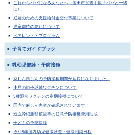
これからパパになるあなたへ 酒田市父親手帳「パパと一緒
に♪」
妊婦のための支援給付金交付事業について
児童虐待の防止について
ペアレント・プログラム
子育てガイドブック
乳幼児健診・予防接種
麻しん風しんの予防接種期間が延長になりました。
小児の肺炎球菌ワクチンについて
5種混合ワクチンの定期接種について
国内で麻しん患者が確認されています！
造血幹細胞移植後等の任意予防接種費用助成
子どもの予防接種
令和8年度乳幼児健康診査・健康相談日程