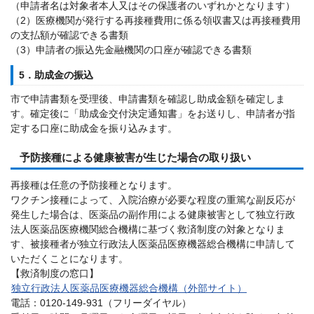
（申請者名は対象者本人又はその保護者のいずれかとなります）
（2）医療機関が発行する再接種費用に係る領収書又は再接種費用
の支払額が確認できる書類
（3）申請者の振込先金融機関の口座が確認できる書類
5．助成金の振込
市で申請書類を受理後、申請書類を確認し助成金額を確定しま
す。確定後に「助成金交付決定通知書」をお送りし、申請者が指
定する口座に助成金を振り込みます。
予防接種による健康被害が生じた場合の取り扱い
再接種は任意の予防接種となります。
ワクチン接種によって、入院治療が必要な程度の重篤な副反応が
発生した場合は、医薬品の副作用による健康被害として独立行政
法人医薬品医療機関総合機構に基づく救済制度の対象となりま
す、被接種者が独立行政法人医薬品医療機器総合機構に申請して
いただくことになります。
【救済制度の窓口】
独立行政法人医薬品医療機器総合機構（外部サイト）
電話：0120-149-931（フリーダイヤル）