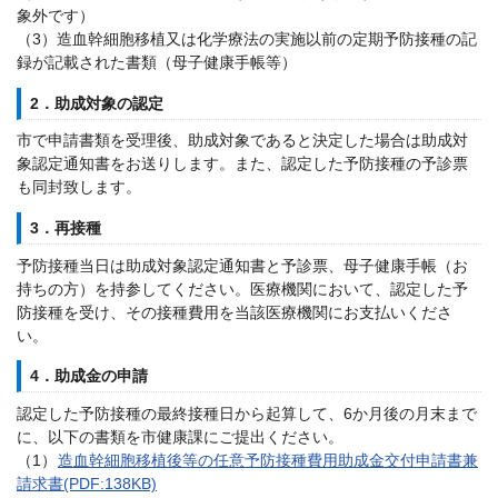
象外です）
（3）造血幹細胞移植又は化学療法の実施以前の定期予防接種の記
録が記載された書類（母子健康手帳等）
2．助成対象の認定
市で申請書類を受理後、助成対象であると決定した場合は助成対
象認定通知書をお送りします。また、認定した予防接種の予診票
も同封致します。
3．再接種
予防接種当日は助成対象認定通知書と予診票、母子健康手帳（お
持ちの方）を持参してください。医療機関において、認定した予
防接種を受け、その接種費用を当該医療機関にお支払いくださ
い。
4．助成金の申請
認定した予防接種の最終接種日から起算して、6か月後の月末まで
に、以下の書類を市健康課にご提出ください。
（1）
造血幹細胞移植後等の任意予防接種費用助成金交付申請書兼
請求書(PDF:138KB)