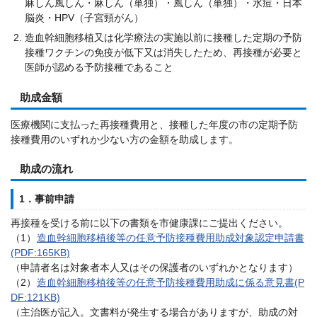
麻しん風しん・麻しん（単独）・風しん（単独）・水痘・日本
脳炎・HPV（子宮頸がん）
造血幹細胞移植又は化学療法の実施以前に接種した定期の予防
接種ワクチンの免疫が低下又は消失したため、再接種が必要と
医師が認める予防接種であること
助成金額
医療機関に支払った再接種費用と、接種した年度の市の定期予防
接種費用のいずれか少ない方の金額を助成します。
助成の流れ
1．事前申請
再接種を受ける前に以下の書類を市健康課にご提出ください。
（1）
造血幹細胞移植後等の任意予防接種費用助成対象認定申請書
(PDF:165KB)
（申請者名は対象者本人又はその保護者のいずれかとなります）
（2）
造血幹細胞移植後等の任意予防接種費用助成に係る意見書(P
DF:121KB)
（主治医が記入。文書料が発生する場合がありますが、助成の対