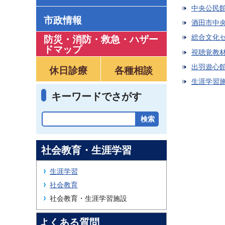
中央公民
市政情報
酒田市中
総合文化
防災・消防・救急
・
ハザー
ドマップ
視聴覚教
出羽遊心
休日診療
各種相談
生涯学習
キーワードでさがす
社会教育・生涯学習
生涯学習
社会教育
社会教育・生涯学習施設
よくある質問