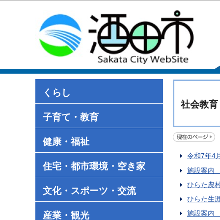
くらし
社会教育
子育て・教育
健康・福祉
令和7年4
住宅・都市環境・空き家
施設案内
ひらた農
文化・スポーツ・交流
ひらた生
施設案内
産業・観光