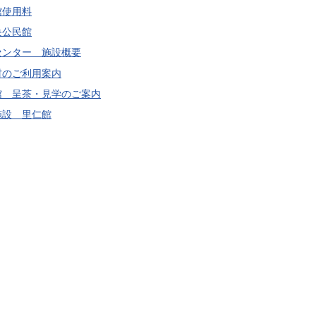
館使用料
央公民館
センター 施設概要
材のご利用案内
館 呈茶・見学のご案内
施設 里仁館