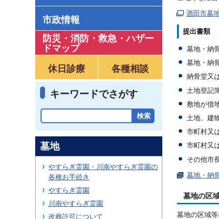
酒田市墓
市政情報
提出書類
防災・消防・救急
・
ハザー
ドマップ
墓地・納
墓地・納
休日診療
各種相談
納骨堂又
土地登記
キーワードでさがす
敷地が借
土地、建
市町村又
墓地
市町村又
その他市
やすらぎ霊園・川南やすらぎ霊園の
墓地・納骨
各種お手続き
やすらぎ霊園
墓地の区
川南やすらぎ霊園
墓地の区域等
改葬許可について