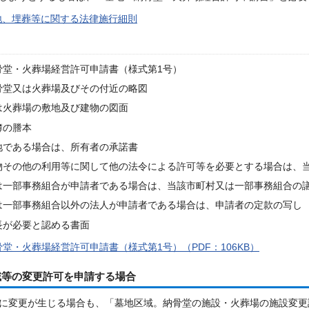
地、埋葬等に関する法律施行細則
骨堂・火葬場経営許可申請書（様式第1号）
骨堂又は火葬場及びその付近の略図
は火葬場の敷地及び建物の図面
簿の謄本
地である場合は、所有者の承諾書
物その他の利用等に関して他の法令による許可等を必要とする場合は、
は一部事務組合が申請者である場合は、当該市町村又は一部事務組合の
は一部事務組合以外の法人が申請者である場合は、申請者の定款の写し
長が必要と認める書面
堂・火葬場経営許可申請書（様式第1号）（PDF：106KB）
域等の変更許可を申請する場合
に変更が生じる場合も、「墓地区域。納骨堂の施設・火葬場の施設変更