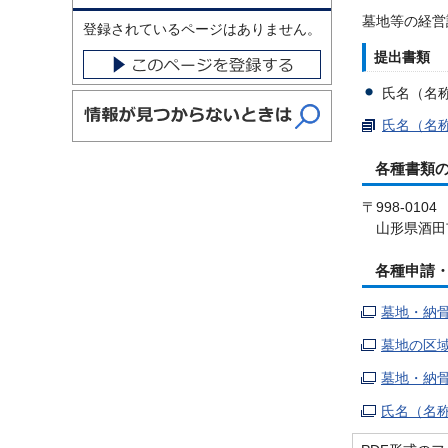
墓地等の経営
登録されているページはありません。
提出書類
氏名（名
氏名（名称
各種書類
〒998-0104
山形県酒田市
各種申請
墓地・納
墓地の区
墓地・納
氏名（名