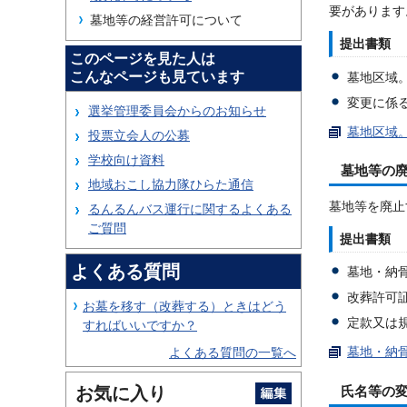
要があります
墓地等の経営許可について
提出書類
このページを見た人は
こんなページも見ています
墓地区域
変更に係
選挙管理委員会からのお知らせ
墓地区域。
投票立会人の公募
学校向け資料
墓地等の
地域おこし協力隊ひらた通信
墓地等を廃止
るんるんバス運行に関するよくある
ご質問
提出書類
よくある質問
墓地・納
改葬許可
お墓を移す（改葬する）ときはどう
定款又は
すればいいですか？
墓地・納骨
よくある質問の一覧へ
お気に入り
氏名等の