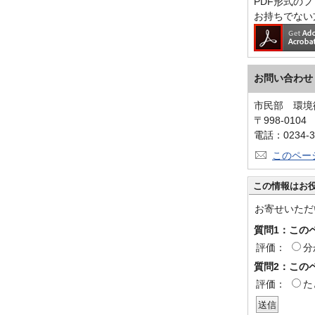
PDF形式のファ
お持ちでない
お問い合わせ
市民部 環境
〒998-010
電話：0234-3
このペー
この情報はお
お寄せいただ
質問1：この
評価：
分
質問2：この
評価：
た