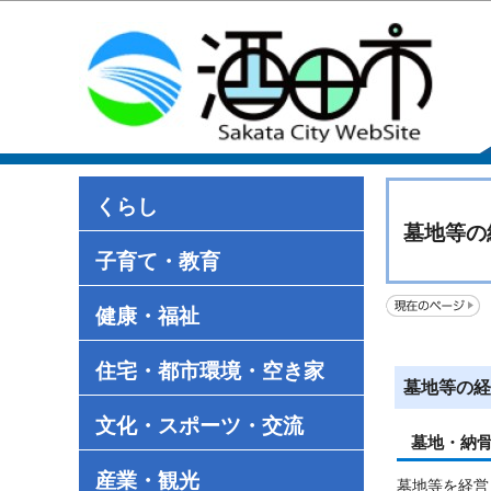
くらし
墓地等の
子育て・教育
健康・福祉
住宅・都市環境・空き家
墓地等の経
文化・スポーツ・交流
墓地・納
産業・観光
墓地等を経営