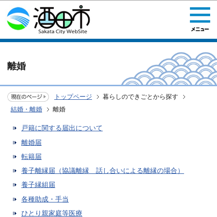
このページの本文へ移動
離婚
トップページ
暮らしのできごとから探す
結婚・離婚
離婚
戸籍に関する届出について
離婚届
転籍届
養子離縁届（協議離縁 話し合いによる離縁の場合）
養子縁組届
各種助成・手当
ひとり親家庭等医療