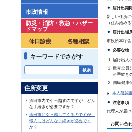
届け出期
市政情報
新しい住所に
防災・消防・救急
・
ハザー
（住み始める
ドマップ
届け出場
休日診療
各種相談
市役所本庁舎
必要な物
キーワードでさがす
届け出人
世帯全員
※手続き
国民健康
住所変更
本人確認
酒田市内で引っ越すのですが、どん
注意事項
な手続きが必要ですか？
代理人が届け
酒田市に引っ越してくるのですが、
転入にはどんな手続きが必要です
お問い合
か？