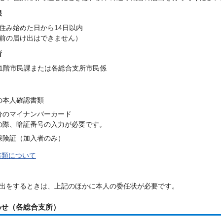
限
住み始めた日から14日以内
前の届け出はできません）
所
1階市民課または各総合支所市民係
の本人確認書類
分のマイナンバーカード
の際、暗証番号の入力が必要です。
保険証（加入者のみ）
書類について
出をするときは、上記のほかに本人の委任状が必要です。
わせ（各総合支所）