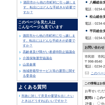
八幡総合
酒田市から他の市町村に引っ越しま
す。転出にはどんな手続きが必要で
電話：0234-6
すか？
松山総合
このページを見た人は
電話：0234-6
こんなページも見ています
平田総合
酒田市から他の市町村に引っ越しま
電話：0234-5
す。転出にはどんな手続きが必要で
すか？
お問い合わせ
高齢者及び障がい者虐待防止協議会
市民部 市民
介護保険運営協議会
〒998-854
山居倉庫
電話：0234-2
地域密着型サービス等の運営に関す
このペー
る委員会
この情報はお
よくある質問
お寄せいただ
市政に対して意見や要望を出したい
質問1：この
ときはどうすればいいですか？
評価：
分