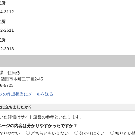
支所
4-3112
支所
2-2611
支所
2-3913
課 住民係
0 酒田市本町二丁目2-45
6-5723
ジの作成担当にメールを送る
役に立ちましたか？
いた評価はサイト運営の参考といたします。
ページの内容は分かりやすかったですか？
かりやすい
どちらともいえない
分かりにくい
知りたい