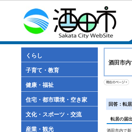
くらし
酒田市内
子育て・教育
健康・福祉
住宅・都市環境・空き家
回答：転居
文化・スポーツ・交流
転居の届
産業・観光
酒田市内で新