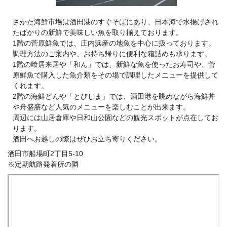
さかた海鮮市場は酒田港のすぐそばにあり、日本海で水揚げされ
たばかりの新鮮で美味しい魚を取り揃えております。
1階の菅原鮮魚では、庄内浜産の地魚を中心に扱っております。
調理方法のご案内や、お持ち帰りに便利な箱詰めも承ります。
1階の喰居来居や「和ん」では、新鮮な魚を使ったお寿司や、菅
原鮮魚で購入した魚介類をその場で調理したメニューを提供して
くれます。
2階の海鮮どんや「とびしま」では、酒田港を眺めながら海鮮丼
や舟盛膳など人気のメニューを楽しむことが出来ます。
周辺には山居倉庫や日和山公園などの観光スポットが点在してお
ります。
酒田へお越しの際はぜひお立ち寄りください。
酒田市船場町2丁目5-10
※定期航路発着所の隣