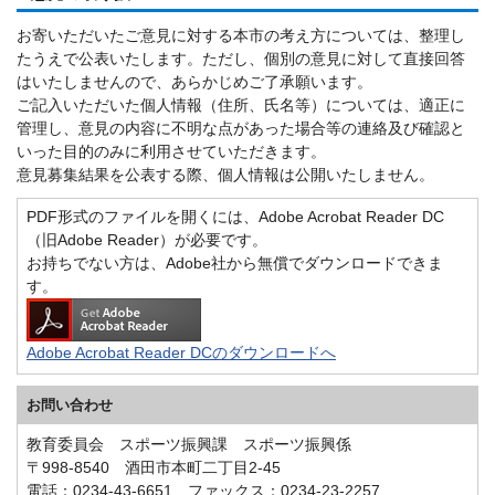
お寄いただいたご意見に対する本市の考え方については、整理し
たうえで公表いたします。ただし、個別の意見に対して直接回答
はいたしませんので、あらかじめご了承願います。
ご記入いただいた個人情報（住所、氏名等）については、適正に
管理し、意見の内容に不明な点があった場合等の連絡及び確認と
いった目的のみに利用させていただきます。
意見募集結果を公表する際、個人情報は公開いたしません。
PDF形式のファイルを開くには、Adobe Acrobat Reader DC
（旧Adobe Reader）が必要です。
お持ちでない方は、Adobe社から無償でダウンロードできま
す。
Adobe Acrobat Reader DCのダウンロードへ
お問い合わせ
教育委員会 スポーツ振興課 スポーツ振興係
〒998-8540 酒田市本町二丁目2-45
電話：0234-43-6651 ファックス：0234-23-2257