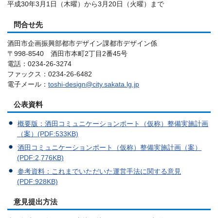
平成30年3月1日（木曜）から3月20日（火曜）まで
問合せ先
酒田市企画振興部都市デザイン課都市デザイン係
〒998-8540 酒田市本町2丁目2番45号
電話：0234-26-3274
ファックス：0234-26-6482
電子メール：
toshi-design@city.sakata.lg.jp
公表資料
概要版：酒田コミュニケーションポート（仮称）整備実施計画
（案）(PDF:533KB)
酒田コミュニケーションポート（仮称）整備実施計画（案）
(PDF:2,776KB)
参考資料：これまでいただいた運営手法に関する意見
(PDF:928KB)
意見提出方法