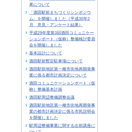
果について
「酒田駅前まちづくりシンポジウ
ム」を開催しました（平成30年2
月 意見・アンケート結果）
平成29年度第3回酒田コミュニケー
ションポート（仮称）整備検討委員
会を開催しました
基本設計について
酒田駅前暫定駐車場について
酒田駅前地区第一種市街地再開発事
業に係る都市計画決定について
酒田コミュニケーションポート（仮
称）整備基本計画
酒田駅周辺整備調整会議
酒田駅前地区第一種市街地再開発事
業の都市計画決定に係る市民説明会
を開催しました
駅周辺整備事業に関する出前講座に
ついて