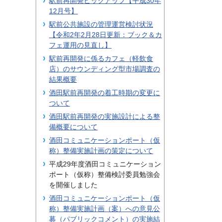
駅前再開発ピックアップ【平成30年
12月号】
駅前公共施設の管理運営検討状況
【令和2年2月28日更新：ブック＆カ
フェ運用の見直し】
駅前再開発に係るカフェ（軽飲食
店）のサウンディング型市場調査の
結果概要
酒田駅前再開発の着工時期の変更に
ついて
酒田駅前再開発の実施設計による整
備概要について
酒田コミュニケーションポート（仮
称）整備実施計画の策定について
平成29年度酒田コミュニケーション
ポート（仮称）整備検討委員勉強会
を開催しました
酒田コミュニケーションポート（仮
称）整備実施計画（案）への意見公
募（パブリックコメント）の実施結