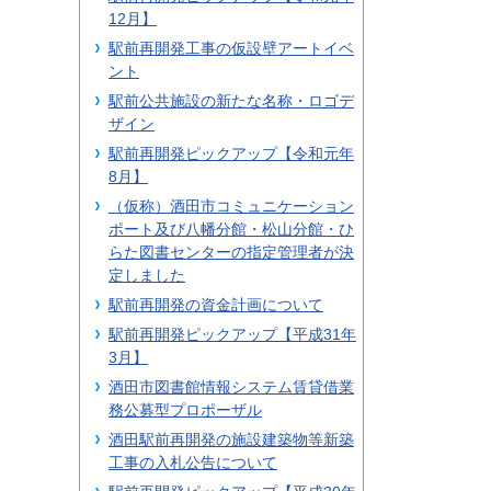
12月】
駅前再開発工事の仮設壁アートイベ
ント
駅前公共施設の新たな名称・ロゴデ
ザイン
駅前再開発ピックアップ【令和元年
8月】
（仮称）酒田市コミュニケーション
ポート及び八幡分館・松山分館・ひ
らた図書センターの指定管理者が決
定しました
駅前再開発の資金計画について
駅前再開発ピックアップ【平成31年
3月】
酒田市図書館情報システム賃貸借業
務公募型プロポーザル
酒田駅前再開発の施設建築物等新築
工事の入札公告について