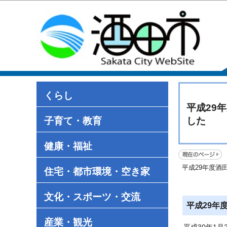
くらし
平成29
子育て・教育
した
健康・福祉
平成29年度酒
住宅・都市環境・空き家
文化・スポーツ・交流
平成29年
産業・観光
平成30年1