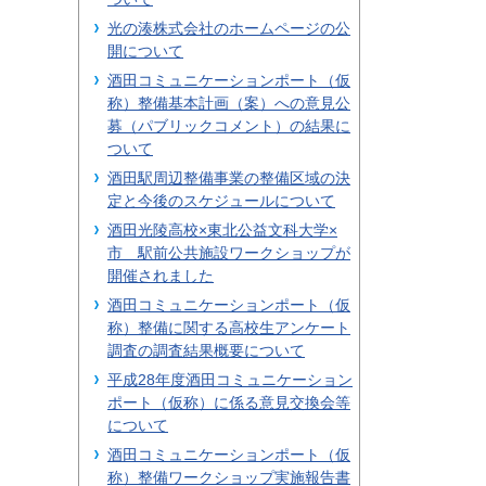
光の湊株式会社のホームページの公
開について
酒田コミュニケーションポート（仮
称）整備基本計画（案）への意見公
募（パブリックコメント）の結果に
ついて
酒田駅周辺整備事業の整備区域の決
定と今後のスケジュールについて
酒田光陵高校×東北公益文科大学×
市 駅前公共施設ワークショップが
開催されました
酒田コミュニケーションポート（仮
称）整備に関する高校生アンケート
調査の調査結果概要について
平成28年度酒田コミュニケーション
ポート（仮称）に係る意見交換会等
について
酒田コミュニケーションポート（仮
称）整備ワークショップ実施報告書