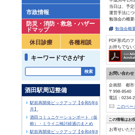
当日は、予定
市政情報
運営手法につ
勉強会の概要
防災・消防・救急
・
ハザー
勉強会概要
ドマップ
PDF形式のファ
休日診療
各種相談
お持ちでない
キーワードでさがす
お問い合わせ
企画部 都市
酒田駅周辺整備
〒998-854
電話：0234-2
駅前再開発ピックアップ【令和5年6
このペー
月】
酒田コミュニケーションポート（仮
この情報はお
称）・ミライニ検討経過のまとめ
お寄せいただ
駅前再開発ピックアップ【令和4年8