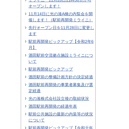
ミライニ 11月28日11時30分から
オープンします！
11月14日に光の湊A棟の内覧会を開
催します！（駅前再開発ミライニ）
先行オープン日を11月28日に変更し
ます
駅前再開発ピックアップ【令和2年6
月】
酒田駅前交流拠点施設ミライニにつ
いて
駅前再開発ピックアップ
酒田駅前の整備計画方針の決定経過
酒田駅前再開発の事業者募集及び選
定経過
光の湊株式会社設立後の取組状況
酒田駅前再開発の経過年表
駅前公共施設の最新の内装等の状況
について
駅前再開発ピックアップ【令和元年