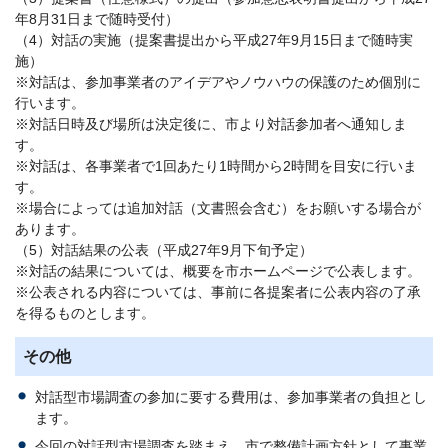
年8月31日まで随時受付）
（4）対話の実施（提案書提出から平成27年9月15日まで随時実
施）
※対話は、参加事業者のアイデアやノウハウの保護のため個別に
行います。
※対話日時及び場所は決定後に、市より対話参加者へ通知しま
す。
※対話は、各事業者で1回あたり1時間から2時間を目安に行いま
す。
※場合によっては追加対話（文書照会含む）をお願いする場合が
あります。
（5）対話結果の公表（平成27年9月下旬予定）
※対話の結果については、概要を市ホームページで公表します。
※公表される内容については、事前に各提案者に公表内容の了承
を得るものとします。
その他
対話型市場調査の参加に要する費用は、参加事業者の負担とし
ます。
今回の対話型市場調査を踏まえ、市で整備計画方針として事業