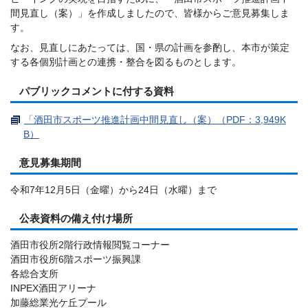
間見直し（案）」を作成しましたので、皆様からご意見募集しま
す。
なお、見直しにあたっては、国・県の計画を参酌し、本市が策定
する各個別計画との連携・整合を図るものとします。
パブリックコメントに付する資料
「酒田市スポーツ推進計画中間見直し（案）（PDF：3,949K
B）
意見募集期間
令和7年12月5日（金曜）から24日（水曜）まで
公表資料の備え付け場所
酒田市役所2階行政情報閲覧コーナー
酒田市役所6階スポーツ振興課
各総合支所
INPEX酒田アリーナ
加藤総業光ケ丘プール