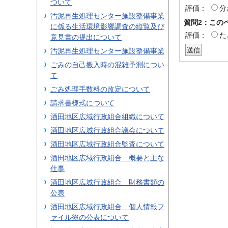
ついて
評価：
分
汚泥再生処理センター施設整備事業
質問2：この
に係る生活環境影響調査の縦覧及び
評価：
た
意見書の提出について
汚泥再生処理センター施設整備事業
ごみの自己搬入時の混雑予測につい
て
ごみ処理手数料の改定について
請求書様式について
酒田地区広域行政組合組織について
酒田地区広域行政組合議会について
酒田地区広域行政組合監査について
酒田地区広域行政組合 概要と主な
仕事
酒田地区広域行政組合 財務書類の
公表
酒田地区広域行政組合 個人情報フ
ァイル簿の公表について