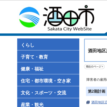
くらし
酒田地区
子育て・教育
健康・福祉
障害者の雇用
住宅・都市環境・空き家
第2期計画
文化・スポーツ・交流
酒田地区広
産業・観光