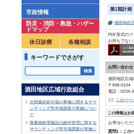
第1期計画
市政情報
防災・消防・救急
・
ハザー
酒田地区広
ドマップ
PDF形式のファ
お持ちでない
休日診療
各種相談
キーワードでさがす
お問い合わせ
酒田地区広域
〒998-010
酒田地区広域行政組合
電話：0234-3
このペー
次期最終処分場の整備に関するサウ
ンディング型市場調査の実施につい
この情報はお
て
お寄せいただ
廃棄物処理施設の維持管理に関する
サウンディング型市場調査の実施に
質問1：この