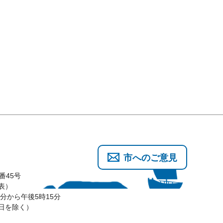
市へのご意見
番45号
代表）
分から午後5時15分
3日を除く）