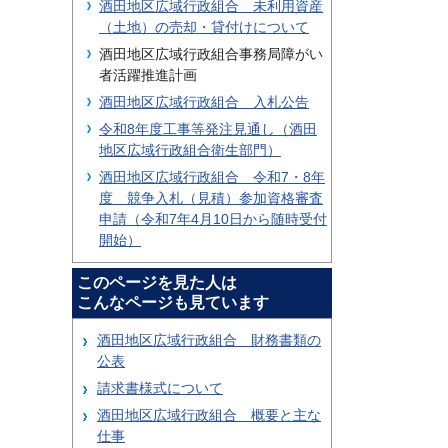
酒田地区広域行政組合 未利用資産
（土地）の売却・貸付けについて
酒田地区広域行政組合事務局障がい
者活躍推進計画
酒田地区広域行政組合 入札公告
令和8年度工事等発注見通し（酒田
地区広域行政組合衛生部門）
酒田地区広域行政組合 令和7・8年
度 競争入札（見積）参加資格審査
申請（令和7年4月10日から随時受付
開始）
このページを見た人は
こんなページも見ています
酒田地区広域行政組合 財務書類の
公表
請求書様式について
酒田地区広域行政組合 概要と主な
仕事