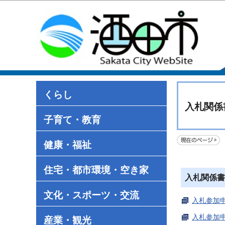
くらし
入札関係
子育て・教育
健康・福祉
住宅・都市環境・空き家
入札関係書
文化・スポーツ・交流
入札参加申
入札参加申
産業・観光