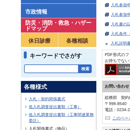
入札参加申
市政情報
入札参加申
防災・消防・救急
・
ハザー
入札書の記
ドマップ
入札条件（
休日診療
各種相談
入札説明書
PDF形式のファ
キーワードでさがす
お持ちでない
各種様式
お問い合わせ
総務部 契約
入札・契約関係書式
〒998-854
低入札調査提出書類（工事）
電話：0234-2
低入札調査提出書類（工事関連業務
このペー
委託）
入札関係書式（物品）