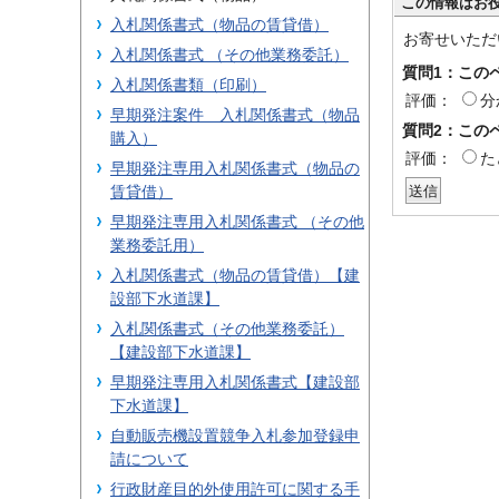
この情報はお
入札関係書式（物品の賃貸借）
お寄せいただ
入札関係書式 （その他業務委託）
質問1：この
入札関係書類（印刷）
評価：
分
早期発注案件 入札関係書式（物品
質問2：この
購入）
評価：
た
早期発注専用入札関係書式（物品の
賃貸借）
早期発注専用入札関係書式 （その他
業務委託用）
入札関係書式（物品の賃貸借）【建
設部下水道課】
入札関係書式（その他業務委託）
【建設部下水道課】
早期発注専用入札関係書式【建設部
下水道課】
自動販売機設置競争入札参加登録申
請について
行政財産目的外使用許可に関する手