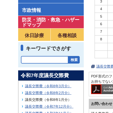
3
4
市政情報
5
防災・消防・救急
・
ハザー
6
ドマップ
7
休日診療
各種相談
8
キーワードでさがす
議長交際費
令和7年度議長交際費
PDF形式のファ
お持ちでない
議長交際費（令和8年3月分）
議長交際費（令和8年2月分）
議長交際費（令和8年1月分）
お問い合わせ
議長交際費（令和7年12月分）