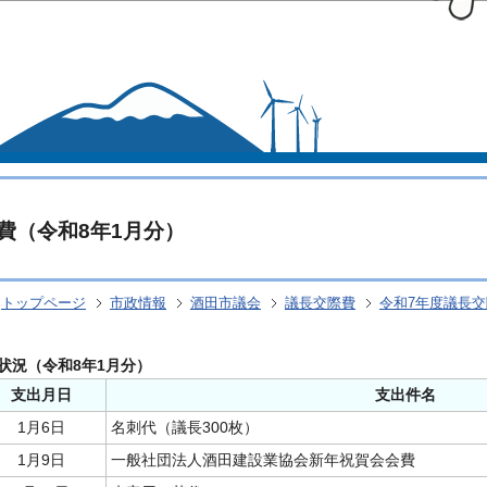
このページの本文へ移動
費（令和8年1月分）
トップページ
市政情報
酒田市議会
議長交際費
令和7年度議長
状況（令和8年1月分）
支出月日
支出件名
1月6日
名刺代（議長300枚）
1月9日
一般社団法人酒田建設業協会新年祝賀会会費