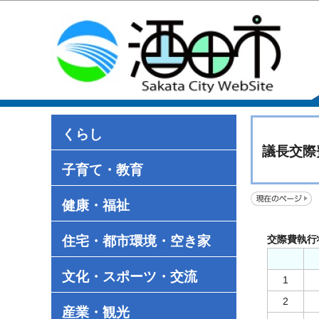
くらし
議長交際
子育て・教育
健康・福祉
住宅・都市環境・空き家
交際費執行
文化・スポーツ・交流
1
2
産業・観光