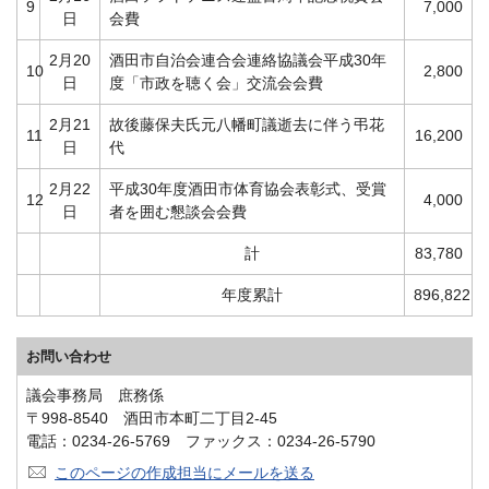
9
7,000
日
会費
2月20
酒田市自治会連合会連絡協議会平成30年
10
2,800
日
度「市政を聴く会」交流会会費
2月21
故後藤保夫氏元八幡町議逝去に伴う弔花
11
16,200
日
代
2月22
平成30年度酒田市体育協会表彰式、受賞
12
4,000
日
者を囲む懇談会会費
計
83,780
年度累計
896,822
お問い合わせ
議会事務局 庶務係
〒998-8540 酒田市本町二丁目2-45
電話：0234-26-5769 ファックス：0234-26-5790
このページの作成担当にメールを送る