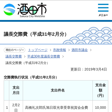
このページの本文へ移動
議長交際費（平成31年2月分）
トップページ
市政情報
酒田市議会
議長交際費
平成30年度議長交際費
議長交際費（平成31年2月分）
更新日：2019年3月4日
交際費執行状況（平成31年2月分）
支出金
支出
支出件名
額
月日
（円）
2月2
1
高橋礼次郎氏旭日双光章受章祝賀会会費
10,000
日