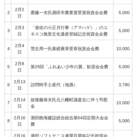
2月2
2
齋藤一夫氏酒田市農業賞受賞祝賀会会費
5,000
日
2月3
「遊佐の小正月行事（アマハゲ）」のユ
3
5,000
日
ネスコ無形文化遺産登録記念祝賀会会費
2月4
4
荒生周一氏黄綬褒章受章祝賀会会費
10,000
日
2月8
5
第29回「ふれあい少年の翼」歓迎会会費
5,000
日
2月13
6
訪問時手土産代（地酒）
3,780
日
2月14
故後藤保夫氏元八幡町議逝去に伴う弔慰
7
10,000
日
金
2月16
酒田飽海建設総合組合第64回定期大会会
8
5,000
日
費
2月16
酒田ソフトテニス連盟百周年記念祝賀会