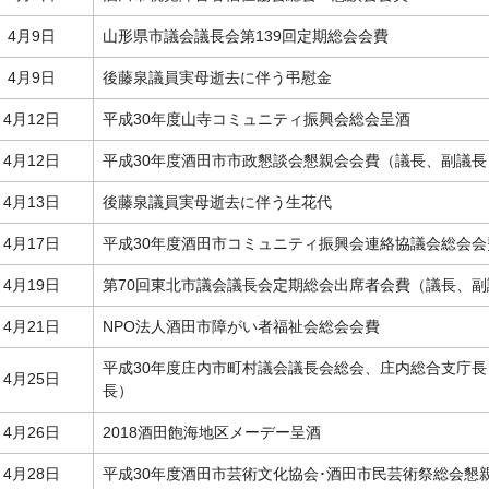
4月9日
山形県市議会議長会第139回定期総会会費
4月9日
後藤泉議員実母逝去に伴う弔慰金
4月12日
平成30年度山寺コミュニティ振興会総会呈酒
4月12日
平成30年度酒田市市政懇談会懇親会会費（議長、副議長
4月13日
後藤泉議員実母逝去に伴う生花代
4月17日
平成30年度酒田市コミュニティ振興会連絡協議会総会会
4月19日
第70回東北市議会議長会定期総会出席者会費（議長、副
4月21日
NPO法人酒田市障がい者福祉会総会会費
平成30年度庄内市町村議会議長会総会、庄内総合支庁
4月25日
長）
4月26日
2018酒田飽海地区メーデー呈酒
4月28日
平成30年度酒田市芸術文化協会･酒田市民芸術祭総会懇