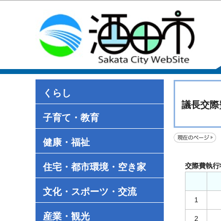
くらし
議長交際
子育て・教育
健康・福祉
住宅・都市環境・空き家
交際費執行
文化・スポーツ・交流
1
産業・観光
2