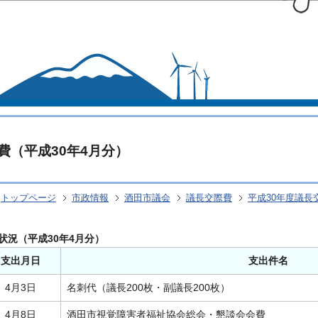
このページの本文へ移動
費（平成30年4月分）
トップページ
市政情報
酒田市議会
議長交際費
平成30年度議長
状況（平成30年4月分）
支出月日
支出件名
4月3日
名刺代（議長200枚・副議長200枚）
4月8日
酒田市視覚障害者福祉協会総会・懇談会会費