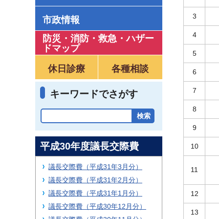
3
市政情報
4
防災・消防・救急
・
ハザー
ドマップ
5
休日診療
各種相談
6
7
キーワードでさがす
8
9
平成30年度議長交際費
10
議長交際費（平成31年3月分）
11
議長交際費（平成31年2月分）
議長交際費（平成31年1月分）
12
議長交際費（平成30年12月分）
13