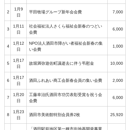
1月9
2
平田牧場グループ新年会会費
7,000
日
1月11
社会福祉法人さくら福祉会新春のつどい
3
6,000
日
会費
1月12
NPO法人酒田市障がい者福祉会新春の集
4
1,000
日
い会費
1月17
5
故堀満弥遊佐町議逝去に伴う弔慰金
10,000
日
1月17
6
酒田ふれあい商工会新春会員の集い会費
2,000
日
1月20
工藤幸治氏酒田市功労表彰受賞を祝う会
7
6,000
日
会費
1月23
8
酒田市美術館特別会員券2枚
25,920
日
「酒田駅前地区第一種市街地再開発事業