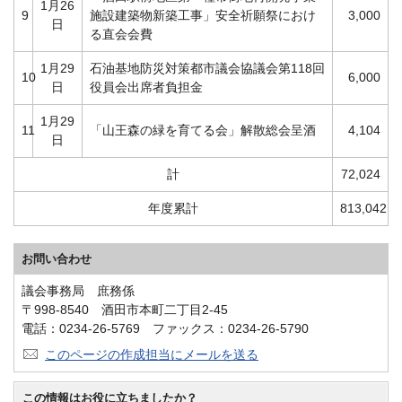
1月26
9
施設建築物新築工事」安全祈願祭におけ
3,000
日
る直会会費
1月29
石油基地防災対策都市議会協議会第118回
10
6,000
日
役員会出席者負担金
1月29
11
「山王森の緑を育てる会」解散総会呈酒
4,104
日
計
72,024
年度累計
813,042
お問い合わせ
議会事務局 庶務係
〒998-8540 酒田市本町二丁目2-45
電話：0234-26-5769 ファックス：0234-26-5790
このページの作成担当にメールを送る
この情報はお役に立ちましたか？