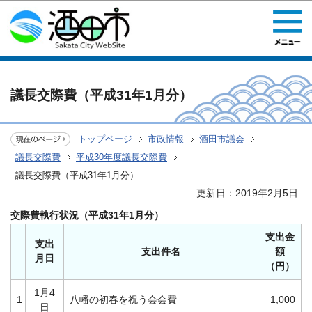
このページの本文へ移動
議長交際費（平成31年1月分）
トップページ
市政情報
酒田市議会
議長交際費
平成30年度議長交際費
議長交際費（平成31年1月分）
更新日：2019年2月5日
交際費執行状況（平成31年1月分）
支出金
支出
支出件名
額
月日
（円）
1月4
1
八幡の初春を祝う会会費
1,000
日