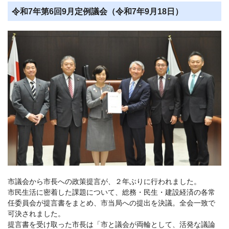
令和7年第6回9月定例議会（令和7年9月18日）
市議会から市長への政策提言が、２年ぶりに行われました。
市民生活に密着した課題について、総務・民生・建設経済の各常
任委員会が提言書をまとめ、市当局への提出を決議。全会一致で
可決されました。
提言書を受け取った市長は「市と議会が両輪として、活発な議論