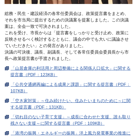
総務・民生・建設経済の各常任委員会は、政策提言書をまとめ、
それを市当局に提出するための決議案を提案しました。この決議
案は、全会一致で可決されました。
これを受け、市長からは「提言書をしっかりと受け止め、政策に
反映させるべく検討するとともに、議会の中でも大いに議論させ
ていただきたい」との発言がありました。
決議の可決後、議長、副議長、そして各常任委員会委員長から市
長へ政策提言書が手渡されました。
「山居倉庫の利活用と周辺整備による関係人口拡大」に関する
提言書（PDF：123KB）
「公共交通網再編による成果と課題」に関する提言書（PDF：
107KB）
「空き家対策」～住み続けたい、住みたいまちのために～に関
する提言書（PDF：131KB）
「切れ目のない子育て支援」～成長に合わせた支援、誰も取り
残さない支援～に関する提言書（PDF：109KB）
「港湾の振興・エネルギーの振興」洋上風力発電事業の推進に