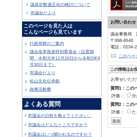
議員定数適正化の検討について
市議会だより
お問い合わせ
このページを見た人は
こんなページも見ています
議会事務局 
〒998-854
行政視察のご案内
電話：0234-2
議会改革推進特別委員会（設置期
このペー
間 令和元年12月20日から令和3年9
月30日まで）
この情報はお
市議会だより
お寄せいただ
松山文化伝承館
質問1：この
政務活動費
評価：
分
よくある質問
質問2：この
評価：
た
市議会の日程を教えてください。
市議会はどんなところですか？
市議会はいつ開かれるのですか？