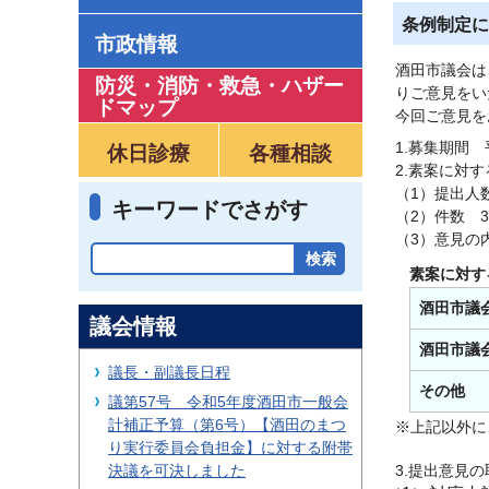
条例制定に
市政情報
酒田市議会は
防災・消防・救急
・
ハザー
りご意見をい
ドマップ
今回ご意見を
1.募集期間 
休日診療
各種相談
2.素案に対
（1）提出人
キーワードでさがす
（2）件数 3
（3）意見の
素案に対す
酒田市議
議会情報
酒田市議
議長・副議長日程
その他
議第57号 令和5年度酒田市一般会
計補正予算（第6号）【酒田のまつ
※上記以外に
り実行委員会負担金】に対する附帯
3.提出意見
決議を可決しました