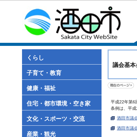
くらし
議会基本
子育て・教育
健康・福祉
平成22年第
住宅・都市環境・空き家
条例は、平成
文化・スポーツ・交流
酒田市議会
酒田市議会
産業・観光