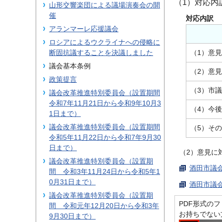
（1）対応内
山形交響楽団による議場演奏会の開
催
対応内訳
アランマーレ応援議会
ロシアによるウクライナへの侵略に
断固抗議することを決議しました
（1）意
議会基本条例
（2）意
政策提言
（3）市
議会改革推進特別委員会（設置期間
令和7年11月21日から令和9年10月3
（4）今
1日まで）
議会改革推進特別委員会（設置期間
（5）そ
令和5年11月22日から令和7年9月30
日まで）
（2）意見に
議会改革推進特別委員会（設置期
酒田市議会
間 令和3年11月24日から令和5年1
0月31日まで）
酒田市議会
議会改革推進特別委員会（設置期
PDF形式のファ
間 令和元年12月20日から令和3年
お持ちでない
9月30日まで）