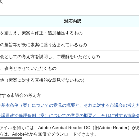
訳
対応内訳
見を踏まえ、素案を修正・追加補足するもの
見の趣旨等が既に素案に盛り込まれているもの
議会としての考え方を説明し、ご理解をいただくもの
後、参考とさせていただくもの
の他（素案に対する直接的な意見でないもの）
対する市議会の考え方
基本条例（案）についての意見の概要と、それに対する市議会の考え方（P
議員政治倫理条例（案）についての意見の概要と、それに対する市議会の
イルを開くには、Adobe Acrobat Reader DC（旧Adobe Reader
方は、Adobe社から無償でダウンロードできます。