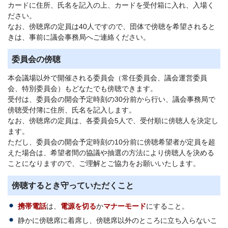
カードに住所、氏名を記入の上、カードを受付箱に入れ、入場く
ださい。
なお、傍聴席の定員は40人ですので、団体で傍聴を希望されると
きは、事前に議会事務局へご連絡ください。
委員会の傍聴
本会議場以外で開催される委員会（常任委員会、議会運営委員
会、特別委員会）もどなたでも傍聴できます。
受付は、委員会の開会予定時刻の30分前から行い、議会事務局で
傍聴受付簿に住所、氏名を記入します。
なお、傍聴席の定員は、各委員会5人で、受付順に傍聴人を決定し
ます。
ただし、委員会の開会予定時刻の10分前に傍聴希望者が定員を超
えた場合は、希望者間の協議や抽選の方法により傍聴人を決める
ことになりますので、ご理解とご協力をお願いいたします。
傍聴するとき守っていただくこと
携帯電話
は、
電源を切る
か
マナーモード
にすること。
静かに傍聴席に着席し、傍聴席以外のところに立ち入らないこ