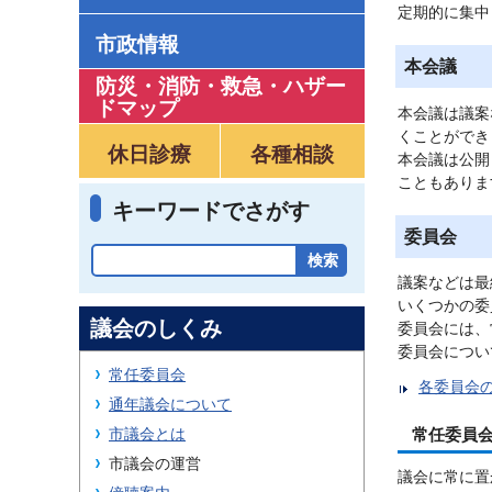
定期的に集中
市政情報
本会議
防災・消防・救急
・
ハザー
ドマップ
本会議は議案
くことができ
休日診療
各種相談
本会議は公開
こともありま
キーワードでさがす
委員会
議案などは最
いくつかの委
議会のしくみ
委員会には、
委員会につい
常任委員会
各委員会
通年議会について
市議会とは
常任委員
市議会の運営
議会に常に置