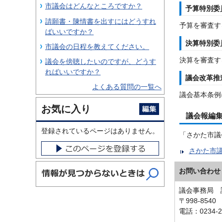
市議会はどんなところですか？
予算特別委
請願書・陳情書を出すにはどうすれ
予算を審査す
ばいいですか？
決算特別委
市議会の日程を教えてください。
決算を審査す
議会を傍聴したいのですが、どうす
ればいいですか？
議会改革推
よくある質問の一覧へ
議会基本条例
お気に入り
議会報編
登録されているページはありません。
「さかた市議
さかた市
お問い合わせ
議会事務局 
〒998-854
電話：0234-2