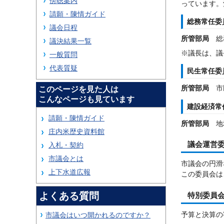
傍聴案内
っています。
請願・陳情ガイド
総務常任委
議会日程
所管部局
総
議決結果一覧
※議長は、議
一般質問
代表質疑
民生常任委
所管部局
市
このページを見た人は
こんなページも見ています
建設経済常
請願・陳情ガイド
所管部局
地域
庄内米歴史資料館
議会運営
入札・契約
市議会とは
市議会の円滑
上下水道広報
この委員会は
よくある質問
特別委員
予算と決算の
市議会はいつ開かれるのですか？