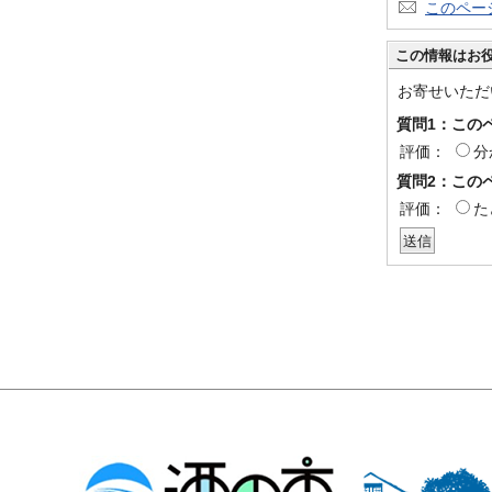
このペー
この情報はお
お寄せいただ
質問1：この
評価：
分
質問2：この
評価：
た