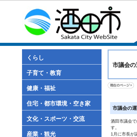
くらし
市議会の
子育て・教育
健康・福祉
住宅・都市環境・空き家
市議会の運
文化・スポーツ・交流
酒田市議会で
す。
産業・観光
1月に市長が