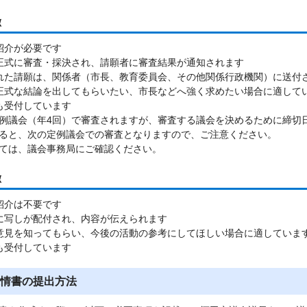
徴
紹介が必要です
正式に審査・採決され、請願者に審査結果が通知されます
れた請願は、関係者（市長、教育委員会、その他関係行政機関）に送付
正式な結論を出してもらいたい、市長などへ強く求めたい場合に適して
も受付しています
例議会（年4回）で審査されますが、審査する議会を決めるために締切
ると、次の定例議会での審査となりますので、ご注意ください。
ては、議会事務局にご確認ください。
徴
紹介は不要です
に写しが配付され、内容が伝えられます
意見を知ってもらい、今後の活動の参考にしてほしい場合に適していま
も受付しています
情書の提出方法