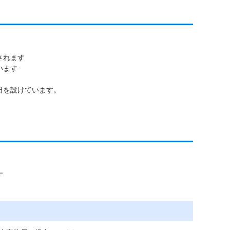
されます
います
日を設けています。
す