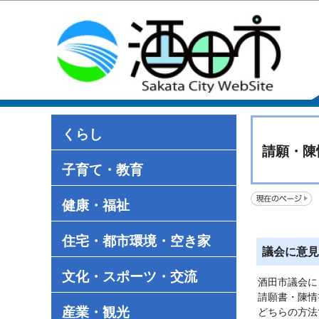
くらし
請願・陳
子育て・教育
健康・福祉
住宅・都市環境・空き家
議会に意見
文化・スポーツ・交流
酒田市議会に
請願書・陳情
産業・観光
どちらの方法