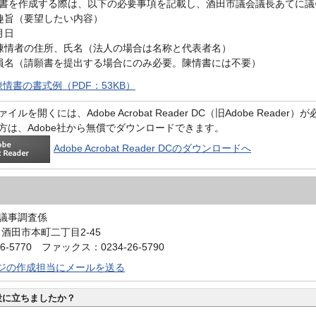
書を作成する際は、以下の必要事項を記載し、酒田市議会議長あてに議
趣旨（要望したい内容）
月日
陳情者の住所、氏名（法人の場合は名称と代表者名）
員名（請願書を提出する場合にのみ必要。陳情書には不要）
情書の書式例（PDF：53KB）
イルを開くには、Adobe Acrobat Reader DC（旧Adobe Reader
方は、Adobe社から無償でダウンロードできます。
Adobe Acrobat Reader DCのダウンロードへ
議事調査係
0 酒田市本町二丁目2-45
6-5770 ファックス：0234-26-5790
ジの作成担当にメールを送る
役に立ちましたか？