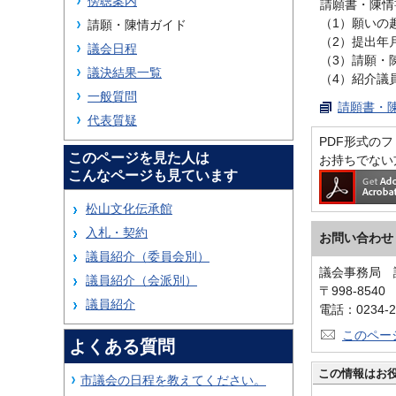
傍聴案内
請願書・陳情
（1）願いの
請願・陳情ガイド
（2）提出年
議会日程
（3）請願・
議決結果一覧
（4）紹介議
一般質問
請願書・陳
代表質疑
PDF形式のファ
このページを見た人は
お持ちでない
こんなページも見ています
松山文化伝承館
入札・契約
お問い合わせ
議員紹介（委員会別）
議会事務局 
議員紹介（会派別）
〒998-854
議員紹介
電話：0234-2
このペー
よくある質問
この情報はお
市議会の日程を教えてください。