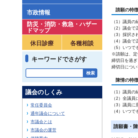
請願の特
市政情報
（1）議員の
防災・消防・救急
・
ハザー
（2）議会で
ドマップ
（3）採択さ
（4）議会で
休日診療
各種相談
（5）いつで
※請願は、定
キーワードでさがす
締切日を過ぎ
締切日につい
陳情の特
議会のしくみ
（1）議員の
（2）全議員
（3）議員に
常任委員会
（4）いつで
通年議会について
市議会とは
請願書・陳
市議会の運営