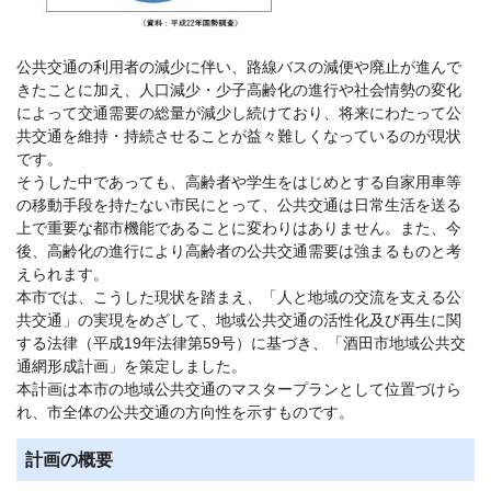
公共交通の利用者の減少に伴い、路線バスの減便や廃止が進んで
きたことに加え、人口減少・少子高齢化の進行や社会情勢の変化
によって交通需要の総量が減少し続けており、将来にわたって公
共交通を維持・持続させることが益々難しくなっているのが現状
です。
そうした中であっても、高齢者や学生をはじめとする自家用車等
の移動手段を持たない市民にとって、公共交通は日常生活を送る
上で重要な都市機能であることに変わりはありません。また、今
後、高齢化の進行により高齢者の公共交通需要は強まるものと考
えられます。
本市では、こうした現状を踏まえ、「人と地域の交流を支える公
共交通」の実現をめざして、地域公共交通の活性化及び再生に関
する法律（平成19年法律第59号）に基づき、「酒田市地域公共交
通網形成計画」を策定しました。
本計画は本市の地域公共交通のマスタープランとして位置づけら
れ、市全体の公共交通の方向性を示すものです。
計画の概要