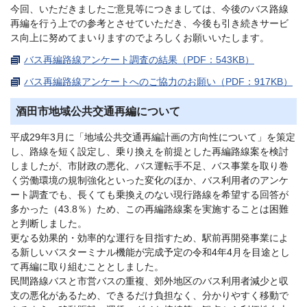
今回、いただきましたご意見等につきましては、今後のバス路線
再編を行う上での参考とさせていただき、今後も引き続きサービ
ス向上に努めてまいりますのでよろしくお願いいたします。
バス再編路線アンケート調査の結果（PDF：543KB）
バス再編路線アンケートへのご協力のお願い（PDF：917KB）
酒田市地域公共交通再編について
平成29年3月に「地域公共交通再編計画の方向性について」を策定
し、路線を短く設定し、乗り換えを前提とした再編路線案を検討
しましたが、市財政の悪化、バス運転手不足、バス事業を取り巻
く労働環境の規制強化といった変化のほか、バス利用者のアンケ
ート調査でも、長くても乗換えのない現行路線を希望する回答が
多かった（43.8％）ため、この再編路線案を実施することは困難
と判断しました。
更なる効果的・効率的な運行を目指すため、駅前再開発事業によ
る新しいバスターミナル機能が完成予定の令和4年4月を目途とし
て再編に取り組むこととしました。
民間路線バスと市営バスの重複、郊外地区のバス利用者減少と収
支の悪化があるため、できるだけ負担なく、分かりやすく移動で