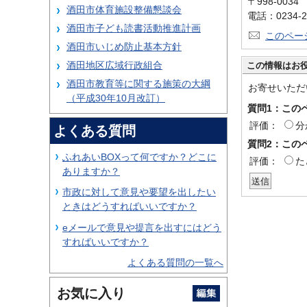
〒998-00
酒田市体育施設整備懇談会
電話：0234-2
酒田市子ども読書活動推進計画
このペー
酒田市いじめ防止基本方針
酒田地区広域行政組合
この情報はお
酒田市教育等に関する施策の大綱
お寄せいただ
（平成30年10月改訂）
質問1：この
評価：
分
よくある質問
質問2：この
ふれあいBOXって何ですか？どこに
評価：
た
ありますか？
市政に対して意見や要望を出したい
ときはどうすればいいですか？
eメールで意見や提言を出すにはどう
すればいいですか？
よくある質問の一覧へ
お気に入り