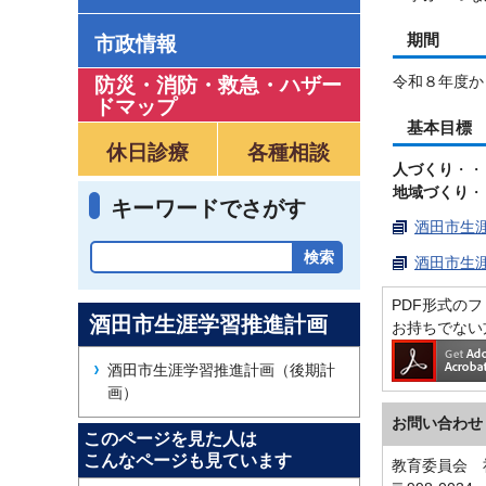
期間
市政情報
令和８年度か
防災・消防・救急
・
ハザー
ドマップ
基本目標
休日診療
各種相談
人づくり
・・
地域づくり
・
キーワードでさがす
酒田市生涯
酒田市生涯
PDF形式のファ
酒田市生涯学習推進計画
お持ちでない
酒田市生涯学習推進計画（後期計
画）
お問い合わせ
このページを見た人は
こんなページも見ています
教育委員会 