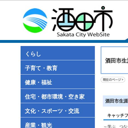
くらし
酒田市生
子育て・教育
健康・福祉
住宅・都市環境・空き家
酒田市生涯
文化・スポーツ・交流
キャッチ
産業・観光
～学ぶ つな