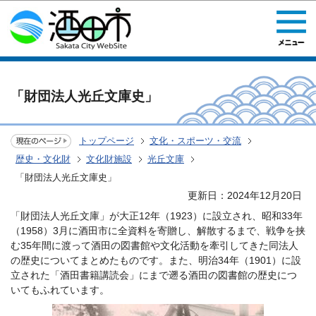
このページの本文へ移動
「財団法人光丘文庫史」
トップページ
文化・スポーツ・交流
歴史・文化財
文化財施設
光丘文庫
「財団法人光丘文庫史」
更新日：2024年12月20日
「財団法人光丘文庫」が大正12年（1923）に設立され、昭和33年
（1958）3月に酒田市に全資料を寄贈し、解散するまで、戦争を挟
む35年間に渡って酒田の図書館や文化活動を牽引してきた同法人
の歴史についてまとめたものです。また、明治34年（1901）に設
立された「酒田書籍講読会」にまで遡る酒田の図書館の歴史につ
いてもふれています。