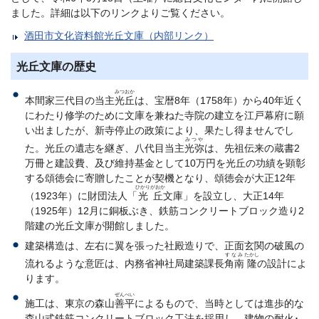
ました。詳細は以下のリンクよりご覧ください。
酒田市文化資料館光丘文庫（内部リンク）
光丘文庫の歴史
みつおか
本間家三代目の当主
光丘
は、宝暦8年（1758年）から40年近く
にわたり修学のために文庫を兼ねた寺院の建立を江戸幕府に願
い出ましたが、新寺停止の政策により、果たし得ませんでし
みつや
た。光丘の遺志を継ぎ、八代目当主
光弥
は、先祖伝来の蔵書2
万冊と建設費、及び維持基金として10万円を光丘の功績を顕彰
する頌徳会に寄贈したことが契機となり、頌徳会が大正12年
ひかりがおか
（1923年）に財団法人「
光丘
文庫」を設立し、大正14年
（1925年）12月に銅板ぶき、鉄筋コンクリートブロック造り2
階建の光丘文庫が開館しました。
建築構造は、左右に翼を張った社殿造りで、正面玄関の破風の
すなみ
たかし
流れるような意匠は、内務省神社局建築課長
角南
隆
の設計によ
ります。
ぜんべい
施工は、東京の森山
善平
によるもので、当時としては進歩的な
森山式鉄筋コンクリートブロック工法を採用し、建物の耐火･