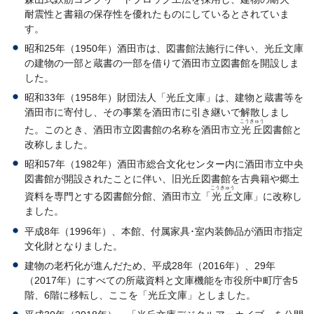
耐震性と書籍の保存性を優れたものにしているとされていま
す。
昭和25年（1950年）酒田市は、図書館法施行に伴い、光丘文庫
の建物の一部と蔵書の一部を借りて酒田市立図書館を開設しま
した。
昭和33年（1958年）財団法人「光丘文庫」は、建物と蔵書等を
酒田市に寄付し、その事業を酒田市に引き継いで解散しまし
こうきゅう
た。このとき、酒田市立図書館の名称を酒田市立
光丘
図書館と
改称しました。
昭和57年（1982年）酒田市総合文化センター内に酒田市立中央
図書館が開設されたことに伴い、旧光丘図書館を古典籍や郷土
こうきゅう
資料を専門とする図書館分館、酒田市立「
光丘
文庫」に改称し
ました。
平成8年（1996年）、本館、付属家具･室内装飾品が酒田市指定
文化財となりました。
建物の老朽化が進んだため、平成28年（2016年）、29年
（2017年）にすべての所蔵資料と文庫機能を市役所中町庁舎5
階、6階に移転し、ここを「光丘文庫」としました。