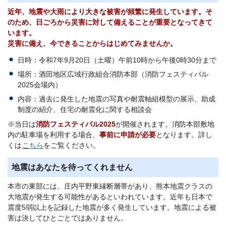
近年、地震や大雨により大きな被害が頻繁に発生しています。そ
のため、日ごろから災害に対して備えることが重要となってきて
います。
災害に備え、今できることからはじめてみませんか。
日時：令和7年9月20日（土曜）午前10時から午後0時30分まで
場所：酒田地区広域行政組合消防本部（消防フェスティバル
2025会場内）
内容：過去に発生した地震の写真や耐震軸組模型の展示、助成
制度の紹介、住宅の耐震化に関する相談会
※当日は
消防フェスティバル2025
が開催されます。消防本部敷地
内の駐車場を利用する場合、
事前に申請が必要
となります。詳し
くは
こちら
をご覧ください。
地震はあなたを待ってくれません
本市の東部には、庄内平野東縁断層帯があり、熊本地震クラスの
大地震が発生する可能性があるといわれています。近年も日本で
震度5弱以上を記録した地震が多く発生しています。地震による被
害は決してひとごとではありません。