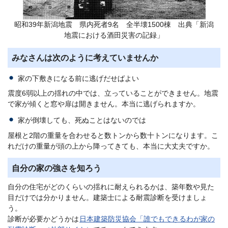
昭和39年新潟地震 県内死者9名 全半壊1500棟 出典「新潟
地震における酒田災害の記録」
みなさんは次のように考えていませんか
家の下敷きになる前に逃げだせばよい
震度6弱以上の揺れの中では、立っていることができません。地震
で家が傾くと窓や扉は開きません。本当に逃げられますか。
家が倒壊しても、死ぬことはないのでは
屋根と2階の重量を合わせると数トンから数十トンになります。こ
れだけの重量が頭の上から降ってきても、本当に大丈夫ですか。
自分の家の強さを知ろう
自分の住宅がどのくらいの揺れに耐えられるかは、築年数や見た
目だけでは分かりません。建築士による耐震診断を受けましょ
う。
診断が必要かどうかは
日本建築防災協会「誰でもできるわが家の