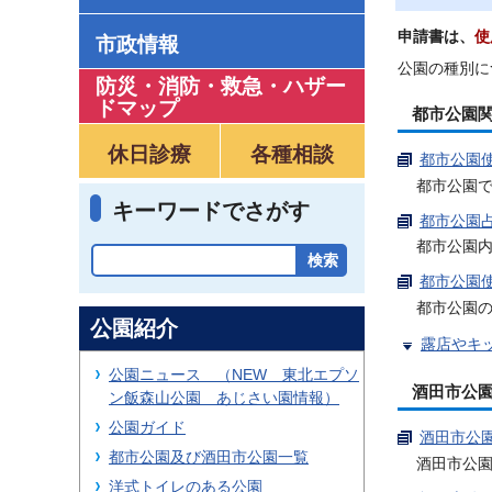
申請書は、
使
市政情報
公園の種別に
防災・消防・救急
・
ハザー
ドマップ
都市公園
休日診療
各種相談
都市公園使
都市公園
キーワードでさがす
都市公園占
都市公園
都市公園使
都市公園
公園紹介
露店やキ
公園ニュース （NEW 東北エプソ
酒田市公
ン飯森山公園 あじさい園情報）
公園ガイド
酒田市公園
都市公園及び酒田市公園一覧
酒田市公
洋式トイレのある公園