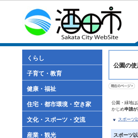
くらし
公園の使
子育て・教育
健康・福祉
公園・緑地は
住宅・都市環境・空き家
かじめ
申請が
文化・スポーツ・交流
スポーツ
産業・観光
スポーツ以