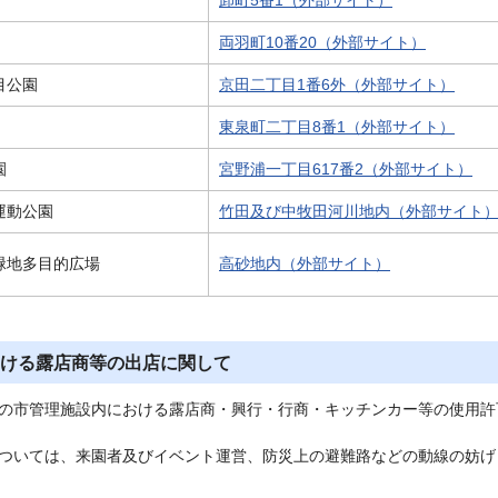
両羽町10番20（外部サイト）
目公園
京田二丁目1番6外（外部サイト）
東泉町二丁目8番1（外部サイト）
園
宮野浦一丁目617番2（外部サイト）
運動公園
竹田及び中牧田河川地内（外部サイト
緑地多目的広場
高砂地内（外部サイト）
ける露店商等の出店に関して
市管理施設内における露店商・興行・行商・キッチンカー等の使用許
いては、来園者及びイベント運営、防災上の避難路などの動線の妨げ