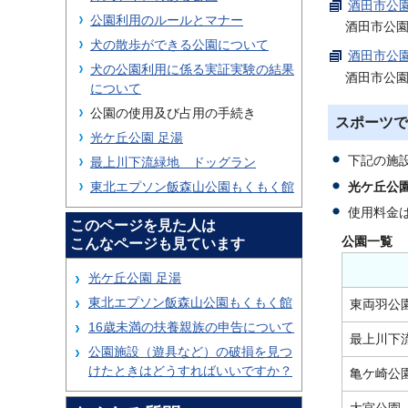
酒田市公園
公園利用のルールとマナー
酒田市公
犬の散歩ができる公園について
酒田市公園
犬の公園利用に係る実証実験の結果
酒田市公
について
公園の使用及び占用の手続き
スポーツで
光ケ丘公園 足湯
下記の施
最上川下流緑地 ドッグラン
光ケ丘公
東北エプソン飯森山公園もくもく館
使用料金
このページを見た人は
公園一覧
こんなページも見ています
光ケ丘公園 足湯
東北エプソン飯森山公園もくもく館
東両羽公
16歳未満の扶養親族の申告について
最上川下
公園施設（遊具など）の破損を見つ
けたときはどうすればいいですか？
亀ケ崎公
大宮公園