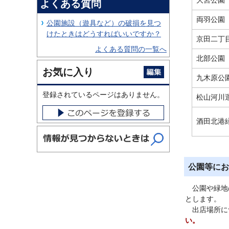
よくある質問
両羽公園
公園施設（遊具など）の破損を見つ
けたときはどうすればいいですか？
京田二丁
よくある質問の一覧へ
北部公園
お気に入り
九木原公
登録されているページはありません。
松山河川
酒田北港
公園等にお
公園や緑地の
とします。
出店場所につ
い。