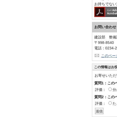
お持ちでない
お問い合わせ
建設部 整備
〒998-854
電話：0234-2
このペー
この情報はお
お寄せいただ
質問1：この
評価：
分
質問2：この
評価：
た