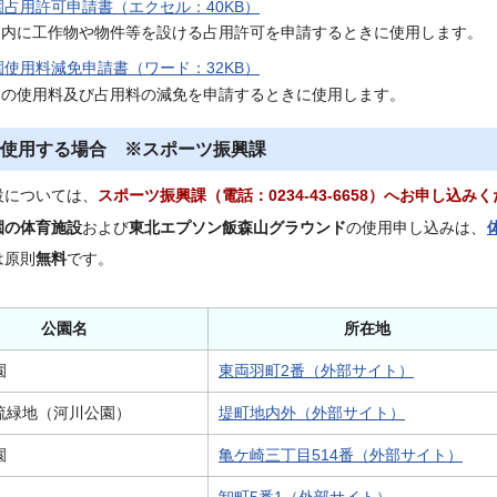
占用許可申請書（エクセル：40KB）
園内に工作物や物件等を設ける占用許可を申請するときに使用します。
使用料減免申請書（ワード：32KB）
園の使用料及び占用料の減免を申請するときに使用します。
使用する場合 ※スポーツ振興課
設については、
スポーツ振興課（電話：0234-43-6658）へお申し込み
園の体育施設
および
東北エプソン飯森山グラウンド
の使用申し込みは、
は原則
無料
です。
公園名
所在地
園
東両羽町2番（外部サイト）
流緑地（河川公園）
堤町地内外（外部サイト）
園
亀ケ崎三丁目514番（外部サイト）
卸町5番1（外部サイト）