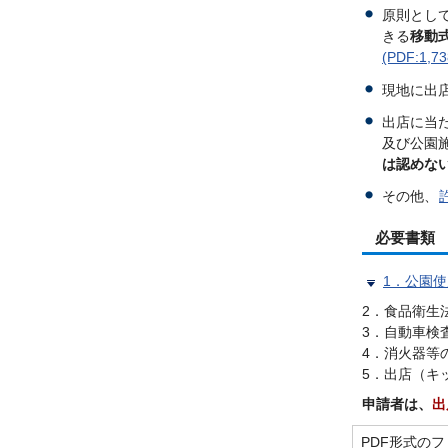
原則とし
きる
移動
(PDF:1,7
現地に出
出店に当
及び公園
は認めな
その他、
必要書類
1．公園
2．食品衛生
3．自動車検
4．消火器等
5．出店（キ
申請者は、
出
PDF形式のファ