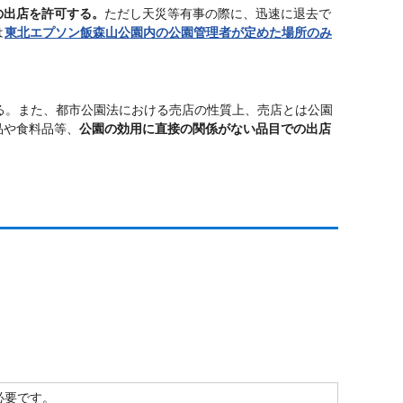
の出店を許可する。
ただし天災等有事の際に、迅速に退去で
は
東北エプソン飯森山公園内の公園管理者が定めた場所のみ
る。また、都市公園法における売店の性質上、売店とは公園
品や食料品等、
公園の効用に直接の関係がない品目での出店
）が必要です。