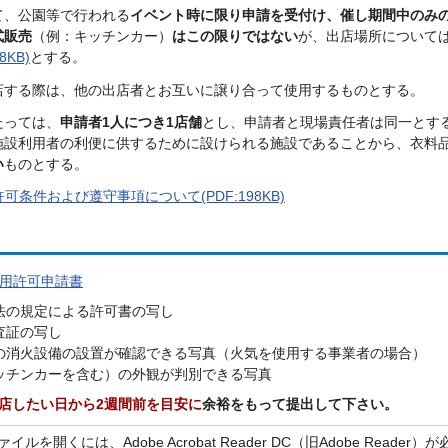
て、公園等で行われる
イベント時に限り申請を受付け、催し期間中のみ
式販売
（例：キッチンカー）
はこの限りではない
が、出店場所について
38KB)
とする。
店する際は、他の出店者とお互いに譲り合って使用するものとする。
たっては、
申請者1人につき1店舗
とし、申請者と現場責任者は同一とす
施設利用者の利便に供するために設けられる施設であることから、衣料
い
ものとする。
許可条件および遵守事項について(PDF:198KB)
使用許可申請書
法の規定による許可書の写し
査証の写し
の消火設備の設置が確認できる写真（火気を使用する事業者の場合）
ッチンカーを含む）の外観が判別できる写真
店したい日から2週間前を目安に
余裕をもって提出して下さい。
イルを開くには、Adobe Acrobat Reader DC（旧Adobe Reader