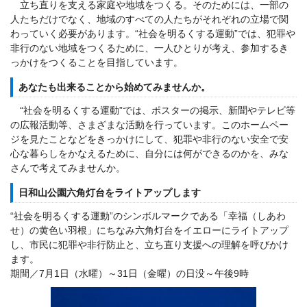
立ち直りを支える家庭や地域をつくる。そのためには、一部の
人たちだけでなく、地域のすべての人たちがそれぞれの立場で関
わっていく必要があります。“社会を明るくする運動”では、犯罪や
非行のない地域をつくるために、一人ひとりが考え、参加するき
っかけをつくることを目指しています。
あなたも出来ることから始めてみませんか。
“社会を明るくする運動”では、ポスターの掲示、新聞やテレビ等
の広報活動等、さまざまな活動を行っています。このホームペー
ジを見たことなどをきっかけにして、犯罪や非行のない安全で安
心な暮らしをかなえるために、自分には何ができるのかを、みな
さんで考えてみませんか。
日和山公園六角灯台をライトアップします
“社会を明るくする運動”のシンボルマークである「幸福（しあわ
せ）の黄色い羽根」にちなみ六角灯台をイエローにライトアップ
し、市民に犯罪や非行防止と、立ち直り支援への理解を呼びかけ
ます。
期間／7月1日（水曜）～31日（金曜）の日没～午後9時