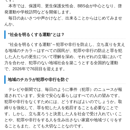
本市では、保護司、更生保護女性会、BBS会が中心となり、啓
発運動や学校訪問などを開催します。
毎日のあいさつや声かけなど、出来ることからはじめてみませ
んか。
”社会を明るくする運動”とは？
“社会を明るくする運動”～犯罪や非行を防止し、立ち直りを支え
る地域のチカラ～はすべての国民が、犯罪や非行の防止と罪を犯
した人たちの更生について理解を深め、それぞれの立場において
力を合わせ、犯罪のない地域社会を築こうとする全国的な運動
で、2026年で76回目を迎えます。
地域のチカラが犯罪や非行を防ぐ
テレビや新聞では、毎日のように事件（犯罪）のニュースが報
道されています。安全で安心な暮らしはすべての人の望みです。
犯罪や非行をなくすためには、どうすればよいのでしょうか。取
締りを強化して、罪を犯した人を処罰することも必要なことで
す。しかし、立ち直ろうと決意した人を社会で受け入れていくこ
とや、犯罪や非行をする人を生み出さない家庭や地域づくりをす
ることもまた、とても大切なことなのです。