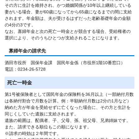
その方に生計を維持され、かつ婚姻関係が10年以上継続している
妻がいる場合、妻が60歳になってから65歳になるまでの間に支給
されます。年金額は、夫が受けるはずだった老齢基礎年金の金額
の4分の3です。
なお、寡婦年金と次の死亡一時金とが競合する場合、受給権者の
選択により、そのうちひとつが支給されることになります。
寡婦年金の請求先
酒田市役所 国保年金課 国民年金係（市役所1階10番窓口）
電話：0234-26-5728
死亡一時金
第1号被保険者として国民年金の保険料を36月以上（一部納付月数
は各納付割合で月数を計算。例：半額納付月数は2分の1月など）
納めた方が年金を受給せずに亡くなった場合に、その方と生計を
同じくしていた遺族に支給されます。
遺族の範囲は、配偶者、子、父母、孫、祖父母、兄弟姉妹です。
また、請求できる順位もこの順になります。
※請求の時効は２年間です。