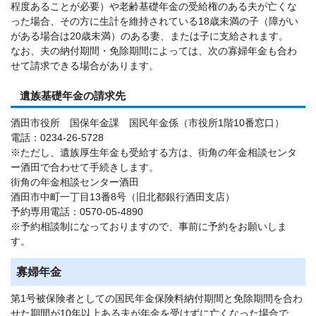
程度あることが必要）や老齢基礎年金の受給権のある夫が亡くな
った場合、その方に生計を維持されている18歳未満の子（障がい
がある場合は20歳未満）のある妻、または子に支給されます。
なお、夫の納付期間・免除期間によっては、次の寡婦年金も合わ
せて請求できる場合があります。
遺族基礎年金の請求先
酒田市役所 国保年金課 国民年金係（市役所1階10番窓口）
電話：0234-26-5728
※ただし、遺族厚生年金も受給する方は、街角の年金相談センタ
ー酒田で合わせて手続きします。
街角の年金相談センター酒田
酒田市中町一丁目13番8号（旧北都銀行酒田支店）
予約専用電話：0570-05-4890
※予約相談制になっておりますので、事前に予約をお願いしま
す。
寡婦年金
第1号被保険者としての国民年金保険料納付期間と免除期間を合わ
せた期間が10年以上ある夫が年金を受けずに亡くなった場合で、