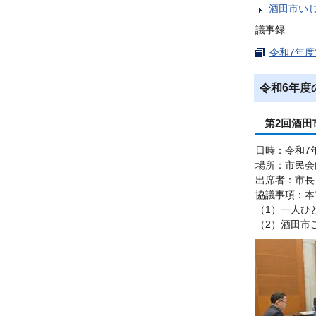
酒田市い
議事録
令和7年度
令和6年度
第2回酒田
日時：令和7
場所：市民会
出席者：市長
協議事項：本
（1）一人ひ
（2）酒田市