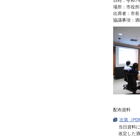
日時：令和7
場所：市役所
出席者：市長
協議事項：酒
配布資料
次第（PDF
当日資料
改定した