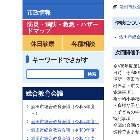
酒田市総合
市政情報
傍聴につい
防災・消防・救急
・
ハザー
ドマップ
酒田市総
休日診療
各種相談
次回開催予
キーワードでさがす
令和8年度第
日時：令和8
場所：酒田市
出席者：市長
協議事項：
総合教育会議
亀ケ崎小学校
・多様な子ど
酒田市総合教育会議（令和5年度
・子どもの学
～）
特記事項：
酒田市総合教育会議（令和4年度）
今回の会議は
酒田市総合教育会議（令和3年度）
傍聴できませ
酒田市総合教育会議（令和2年度）