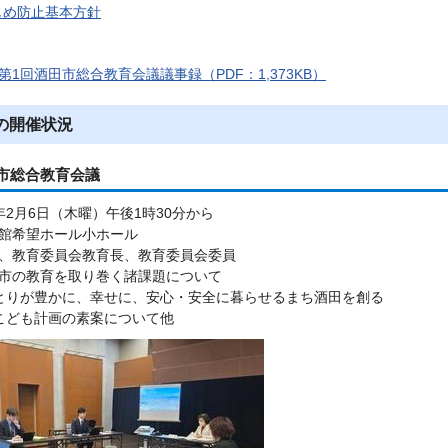
じめ防止基本方針
第1回酒田市総合教育会議議事録（PDF：1,373KB）
の開催状況
市総合教育会議
年2月6日（木曜）午後1時30分から
館希望ホール小ホール
、教育委員会教育長、教育委員会委員
市の教育を取り巻く諸課題について
とりが豊かに、幸せに、安心・安全に暮らせるまち酒田を創る
こども計画の素案について他