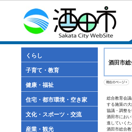
くらし
酒田市総
子育て・教育
健康・福祉
総合教育会議
住宅・都市環境・空き家
する施策の大
協議・調整を
文化・スポーツ・交流
酒田市におい
進していくた
産業・観光
酒田市総合教