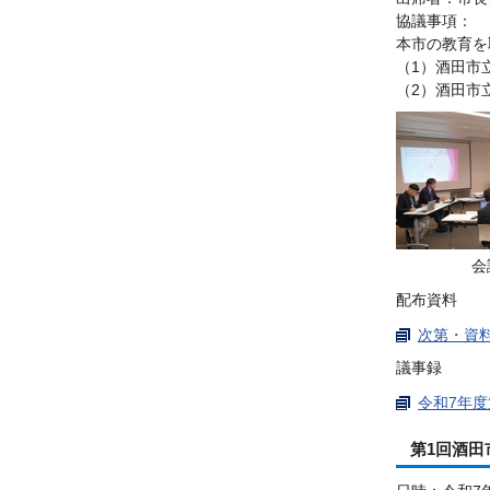
協議事項：
本市の教育を
（1）酒田市
（2）酒田市
会
配布資料
次第・資料（
議事録
令和7年度
第1回酒田