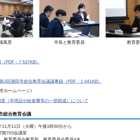
議風景
市長と教育委員
教育委
PDF：7,537KB）
第3回酒田市総合教育会議議事録（PDF：1,041KB）
市ホームページ）
制度（学用品や給食費等の一部助成）について
市総合教育会議
11月11日（火曜）午後1時30分から
階703会議室
、教育委員会教育長、教育委員会委員4名