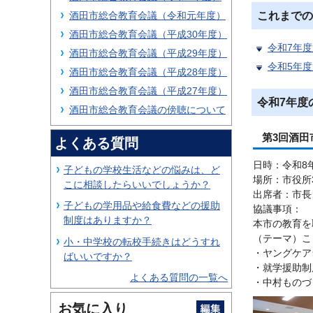
酒田市総合教育会議（令和元年度）
これまでの
酒田市総合教育会議（平成30年度）
令和7年度
酒田市総合教育会議（平成29年度）
令和5年度
酒田市総合教育会議（平成28年度）
酒田市総合教育会議（平成27年度）
令和7年度
酒田市総合教育会議の傍聴について
第3回酒田
よくある質問
日時：令和8
子どもの学校生活などの悩みは、ど
場所：市役所
こに相談したらいいでしょうか？
出席者：市長
子どもの学用品や給食費などの援助
協議事項：
制度はありますか？
本市の教育を
（テーマ）こ
小・中学校の転校手続きはどうすれ
・ヤングケア
ばいいですか？
・就学援助制
よくある質問の一覧へ
・中村ものづ
お気に入り