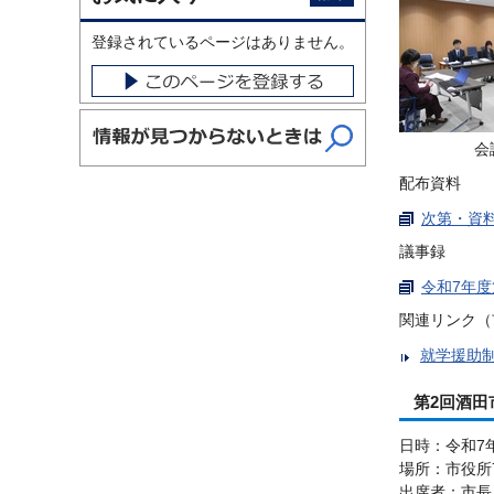
登録されているページはありません。
会
配布資料
次第・資料（
議事録
令和7年度
関連リンク（
就学援助
第2回酒田
日時：令和7年
場所：市役所7
出席者：市長