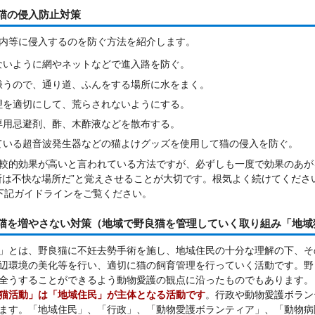
猫の侵入防止対策
内等に侵入するのを防ぐ方法を紹介します。
ないように網やネットなどで進入路を防ぐ。
嫌うので、通り道、ふんをする場所に水をまく。
理を適切にして、荒らされないようにする。
専用忌避剤、酢、木酢液などを散布する。
ている超音波発生器などの猫よけグッズを使用して猫の侵入を防ぐ。
較的効果が高いと言われている方法ですが、必ずしも一度で効果のあが
所は不快な場所だ”と覚えさせることが大切です。根気よく続けてくださ
下記ガイドラインをご覧ください。
良猫を増やさない対策（地域で野良猫を管理していく取り組み「地域
」とは、野良猫に不妊去勢手術を施し、地域住民の十分な理解の下、そ
辺環境の美化等を行い、適切に猫の飼育管理を行っていく活動です。野
全うすることができるよう動物愛護の観点に沿ったものでもあります。
猫活動」は「地域住民」が主体となる活動です
。行政や動物愛護ボラン
ます。「地域住民」、「行政」、「動物愛護ボランティア」、「動物病