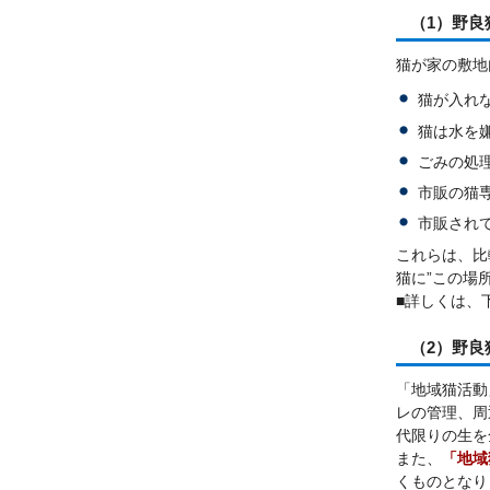
（1）野良
猫が家の敷地
猫が入れ
猫は水を
ごみの処
市販の猫
市販され
これらは、比
猫に”この場
■詳しくは、
（2）野
「地域猫活動
レの管理、周
代限りの生を
また、
「地域
くものとなり