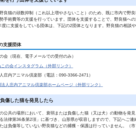
野良猫の頭数抑制（これ以上増やさないこと）のため、既に市内で野良
勢手術費等の支援を行っています。団体を支援することで、野良猫への
年度に支援をしている団体は、下記の2団体となります。野良猫の相談
の支援団体
の会（現在、電子メールでの受付のみ）
ねこの会インスタグラム（外部リンク）
庄内アニマル倶楽部（電話：090-3366-2471）
利法人庄内アニマル倶楽部ホームページ（外部リンク）
負傷した猫を発見したら
の公共の場所において、衰弱または負傷した猫（又は犬）の動物を発見
る法律第36条第2項」に基づき、山形県が収容しますので、下記へご連
たは負傷等していない野良猫などの捕獲・保護は行っていません。（市