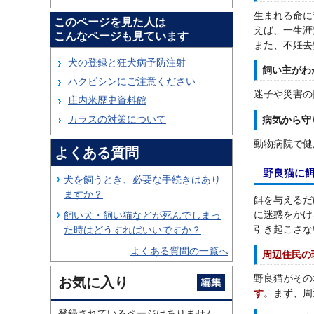
生まれる命に
このページを見た人は
えば、一生涯
こんなページも見ています
また、不妊去
犬の登録と狂犬病予防注射
飼い主がわ
ハクビシンにご注意ください
迷子や災害の
庄内米歴史資料館
カラスの対策について
病気から守
動物病院で健
よくある質問
野良猫に
犬を飼うとき、必要な手続きはあり
ますか？
餌を与えるだ
に迷惑をかけ
飼い犬・飼い猫などが死んでしまっ
引き起こさな
た時はどうすればいいですか？
よくある質問の一覧へ
周辺住民の
野良猫がその
お気に入り
す
。まず、周
登録されているページはありません。