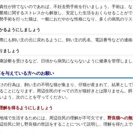
責任が持てないのであれば、不妊去勢手術を行いましょう。手術は、な
繁殖に関するストレスから解放し、安定した生活をおくらせることがで
勢手術を行った猫は、一般におだやかな性格になり、多くの病気のリス
かるようにしましょう
際にも飼い主の元に戻れるように、飼い主の氏名、電話番号などの連絡
りましょう
康診断を受けるなど、日頃から病気にならないように健康を管理しまし
餌を与えている方へのお願い
けの行為は、飼い主の不明な猫が集まり、仔猫が産まれて、結果として
ることになります。周辺住民のすべての方が猫好きとは限りません。餌
いよう、次のことを守ってください。
理解を得るようにしましょう
地域で生活するためには、周辺住民の理解が不可欠です。
野良猫への無
辺住民に対し野良猫の世話をすることについて説明し、理解を得た上で