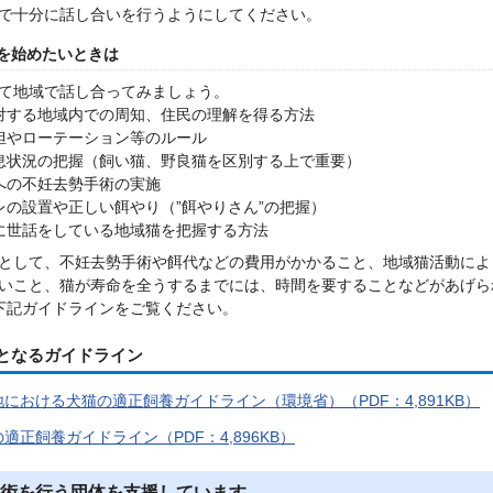
で十分に話し合いを行うようにしてください。
を始めたいときは
て地域で話し合ってみましょう。
対する地域内での周知、住民の理解を得る方法
担やローテーション等のルール
息状況の把握（飼い猫、野良猫を区別する上で重要）
への不妊去勢手術の実施
レの設置や正しい餌やり（”餌やりさん”の把握）
に世話をしている地域猫を把握する方法
として、不妊去勢手術や餌代などの費用がかかること、地域猫活動によ
いこと、猫が寿命を全うするまでには、時間を要することなどがあげら
下記ガイドラインをご覧ください。
となるガイドライン
における犬猫の適正飼養ガイドライン（環境省）（PDF：4,891KB）
適正飼養ガイドライン（PDF：4,896KB）
術を行う団体を支援しています