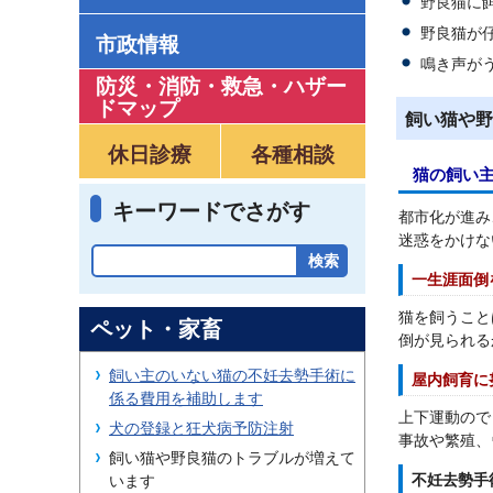
野良猫に
野良猫が
市政情報
鳴き声が
防災・消防・救急
・
ハザー
ドマップ
飼い猫や野
休日診療
各種相談
猫の飼い
キーワードでさがす
都市化が進み
迷惑をかけな
一生涯面倒
猫を飼うこと
ペット・家畜
倒が見られる
飼い主のいない猫の不妊去勢手術に
屋内飼育に
係る費用を補助します
上下運動ので
犬の登録と狂犬病予防注射
事故や繁殖、
飼い猫や野良猫のトラブルが増えて
不妊去勢手
います