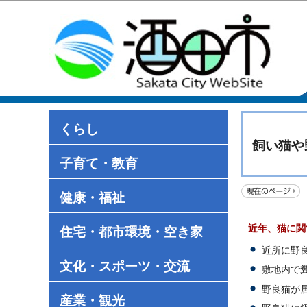
くらし
飼い猫や
子育て・教育
健康・福祉
近年、猫に関
住宅・都市環境・空き家
近所に野
文化・スポーツ・交流
敷地内で
野良猫が
産業・観光