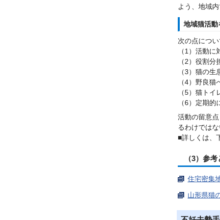
よう、地域内
地域猫活動
次の点につい
（1）活動に
（2）役割分
（3）猫の生
（4）野良猫
（5）猫トイ
（6）定期的
活動の留意点
るわけではな
■詳しくは、
（3）参考
住宅密集地
山形県猫の
不妊去勢手