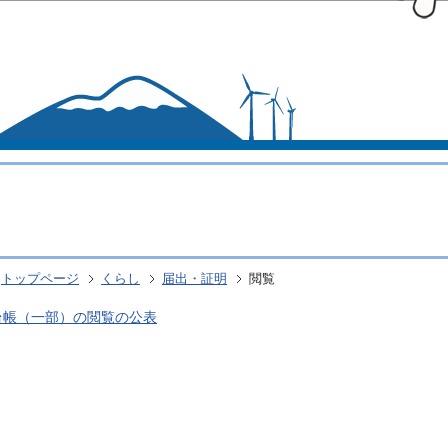
このページの本文へ移動
トップページ
くらし
届出・証明
閲覧
台帳（一部）の閲覧の公表