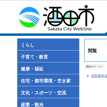
くらし
閲覧
子育て・教育
健康・福祉
住民基本
住宅・都市環境・空き家
文化・スポーツ・交流
産業・観光