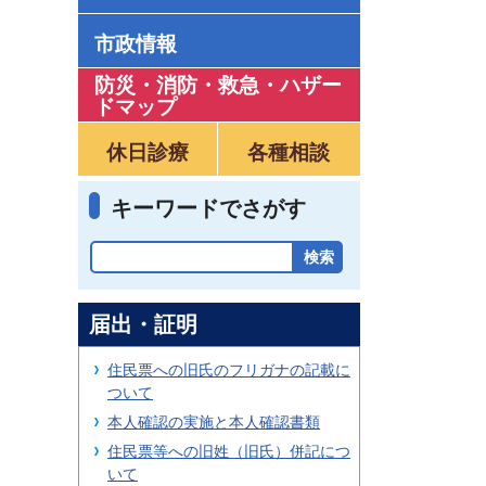
市政情報
防災・消防・救急
・
ハザー
ドマップ
休日診療
各種相談
キーワードでさがす
届出・証明
住民票への旧氏のフリガナの記載に
ついて
本人確認の実施と本人確認書類
住民票等への旧姓（旧氏）併記につ
いて