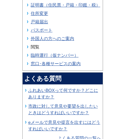
証明書（住民票・戸籍・印鑑・税）
住所変更
戸籍届出
パスポート
外国人の方へのご案内
閲覧
臨時運行（仮ナンバー）
窓口･各種サービスの案内
よくある質問
ふれあいBOXって何ですか？どこに
ありますか？
市政に対して意見や要望を出したい
ときはどうすればいいですか？
eメールで意見や提言を出すにはどう
すればいいですか？
よくある質問の一覧へ